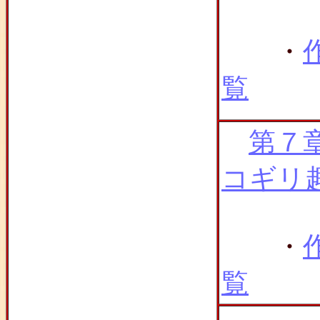
・
覧
第７
コギリ
・
覧