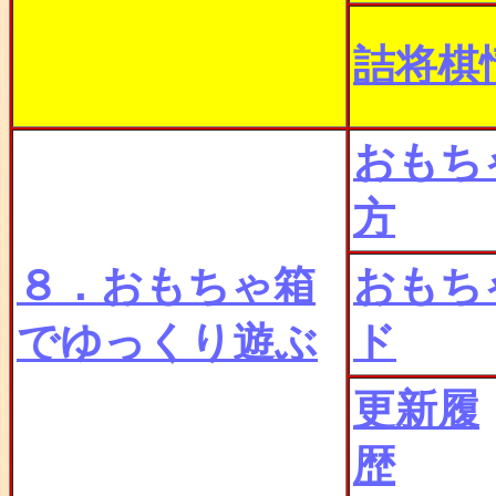
詰将棋
おもち
方
８．おもちゃ箱
おもち
でゆっくり遊ぶ
ド
更新履
歴