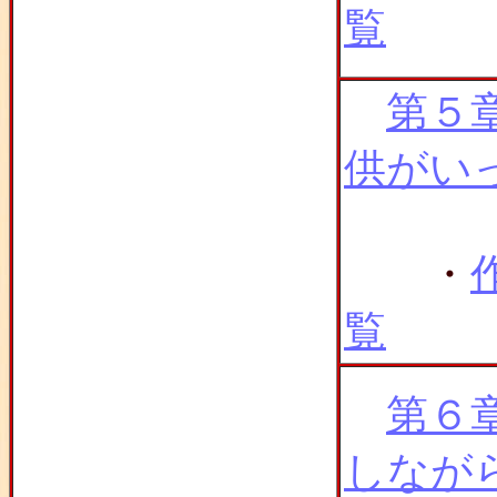
覧
第５
供がい
・
覧
第６
しなが