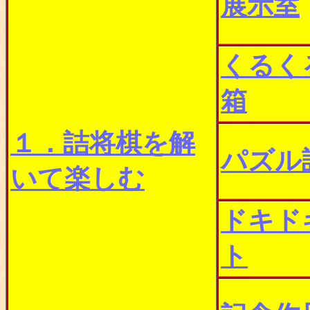
展示室
くるく
箱
１．詰将棋を解
パズル
いて楽しむ
ドキド
ト