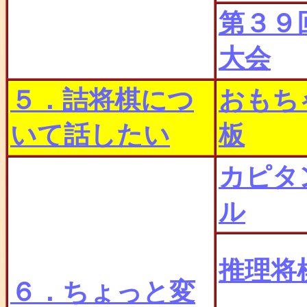
第３９
大会
５．詰将棋につ
おもち
いて話したい
板
カピタ
ル
推理将
６．ちょっと変