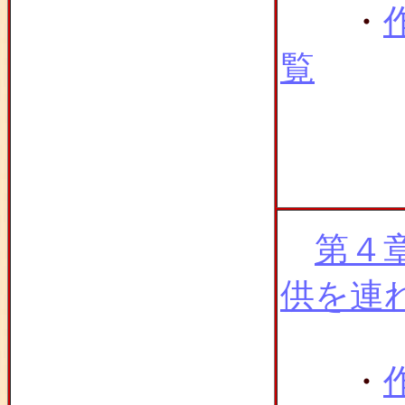
・
覧
第４
供を連
・