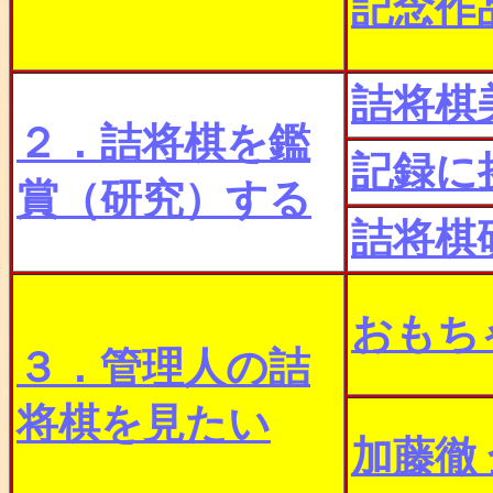
記念作
詰将棋
２．詰将棋を鑑
記録に
賞（研究）する
詰将棋
おもち
３．管理人の詰
将棋を見たい
加藤徹