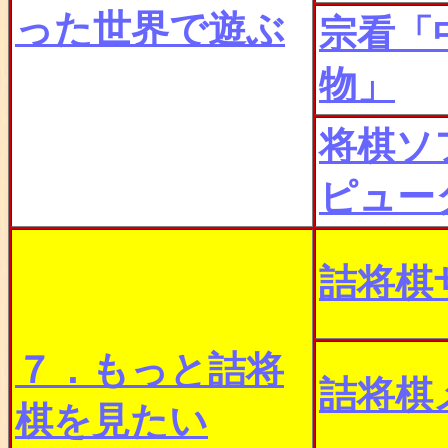
った世界で遊ぶ
宗看「
物」
将棋ソ
ピュー
詰将棋
７．もっと詰将
詰将棋
棋を見たい