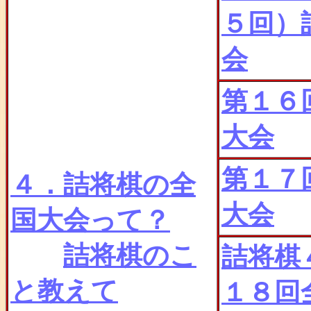
５回）
会
第１６
大会
第１７
４．詰将棋の全
大会
国大会って？
詰将棋のこ
詰将棋
と教えて
１８回