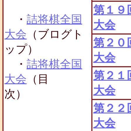
第１９
・
詰将棋全国
大会
大会
（ブログト
第２０
ップ）
大会
・
詰将棋全国
第２１
大会
（目
大会
次）
第２２
大会