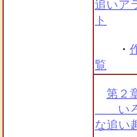
追いア
ト
・
覧
第２
いろ
な追い