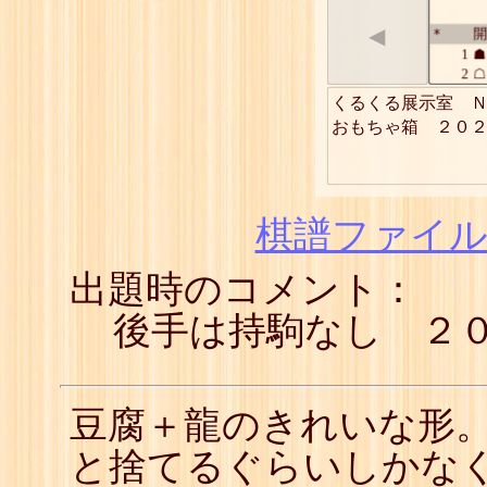
◀
開
*
1
☗
2
☖
3
☗
くるくる展示室　Ｎ
4
☖
おもちゃ箱　２０
5
☗
6
☖
7
☗
8
☖
9
☗
棋譜ファイル(
10
☖
11
☗
出題時のコメント：
12
☖
13
☗
14
☖
後手は持駒なし ２
15
☗
16
☖
17
☗
18
☖
豆腐＋龍のきれいな形。
19
☗
20
☖
と捨てるぐらいしかな
21
☗