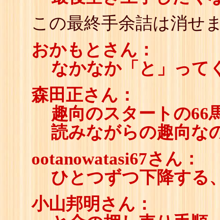
この最終手余詰は消せ
おかもとさん：
なかなか「と」って
森田正さん：
趣向のスタートの66
読みながらの趣向な
ootanowatasi67さん：
ひとつずつ下降する
小山邦明さん：