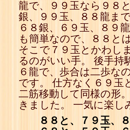
龍で、９９玉なら９８
銀、９９玉、８８龍ま
６８銀、６９玉、８９
も簡単なので、８８と
そこで７９玉とかわし
るのがいい手。 後手持
６龍で、歩合は二歩な
です。 仕方なく６９玉
二筋移動して同様の形。
きました。 一気に楽し
８８と、７９玉、８