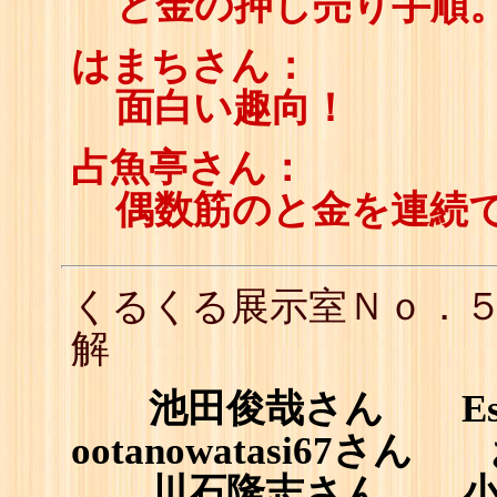
と金の押し売り手順
はまちさん：
面白い趣向！
占魚亭さん：
偶数筋のと金を連続
くるくる展示室Ｎｏ．
解
池田俊哉さん Est
ootanowatasi67
川石隆志さん 小