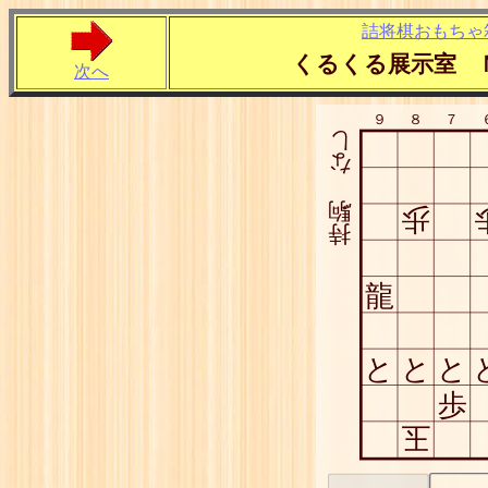
詰将棋おもちゃ
くるくる展示室 
次へ
９
８
７
し
な
駒
歩
持
龍
と
と
と
歩
玉