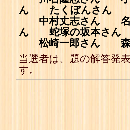
ん たくぼんさん
中村丈志さん 名
ん 蛇塚の坂本さん
松崎一郎さん 森
当選者は、題の解答発
す。