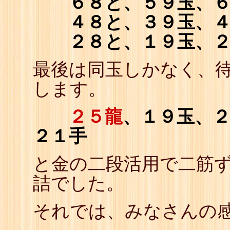
６８と、５９玉、６
４８と、３９玉、４
２８と、１９玉、２
最後は同玉しかなく、
します。
２５龍
、１９玉、
２１手
と金の二段活用で二筋
詰でした。
それでは、みなさんの感