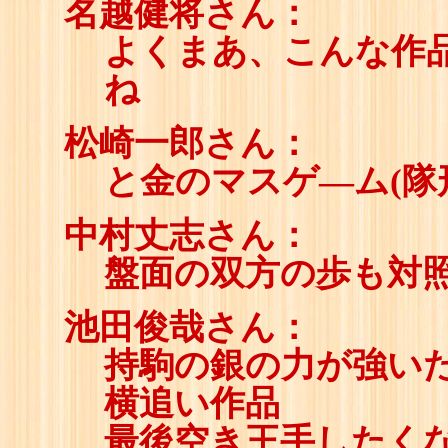
名越健将さん：
よくまあ、こんな作
ね
松崎一郎さん：
と金のマスゲ―ム(隊
中村丈志さん：
盤面の双方の歩も対
池田俊哉さん：
持駒の銀の力が強い
横追い作品
最後空き王手したく