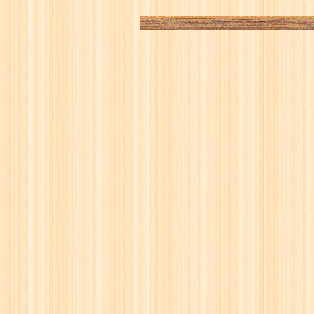
14
☖
15
☗
16
☖
17
☗
18
☖
19
☗
20
☖
21
☗
22
☖
23
☗
24
☖
25
☗
26
☖
27
☗
28
☖
29
☗
30
☖
31
☗
32
☖
33
☗
34
☖
35
☗
36
☖
37
☗