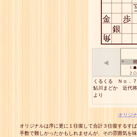
金
歩
銀
角
◀
開
*
1
☗
2
☖
3
☗
くるくる　Ｎｏ．７
4
☖
鮎川まどか　近代
5
☗
より  
6
☖
7
☗
8
☖
9
☗
オリジ
10
☖
11
☗
オリジナルは序に更に１往復して合計３往復するすば
12
☖
手数で難しかったかもしれませんが、その雰囲気を味
13
☗