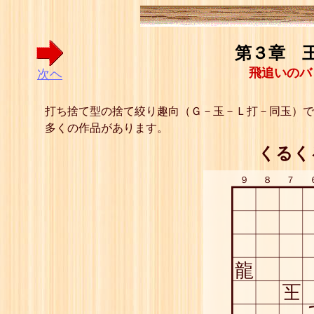
第３章 王
飛追いのバ
次ヘ
打ち捨て型の捨て絞り趣向（Ｇ－玉－Ｌ打－同玉）で
多くの作品があります。
くるく
９
８
７
龍
玉