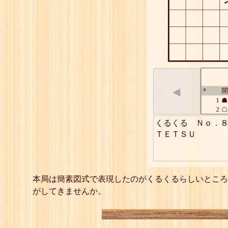
◀
開
*
1
☗
2
☖
3
☗
くるくる　Ｎｏ．８
4
☖
ＴＥＴＳＵ
5
☗
6
☖
7
☗
8
☖
9
☗
本局は簡素図式で表現したのがくるくるらしいところ
10
☖
がしてきませんか。
11
☗
12
☖
13
☗
14
☖