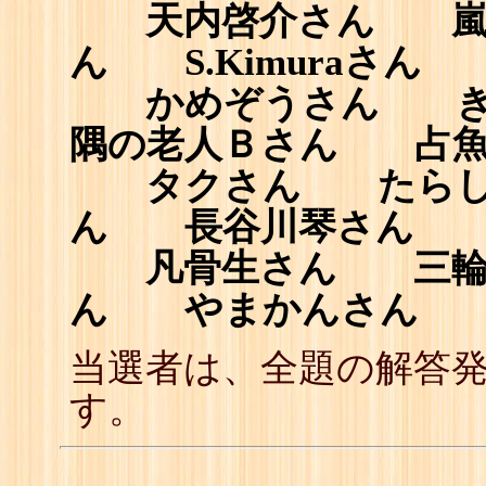
天内啓介さん 嵐田
ん S.Kimuraさん ga
かめぞうさん き
隅の老人Ｂさん 占魚
タクさん たらし
ん 長谷川琴さん 
凡骨生さん 三輪
ん やまかんさん 
当選者は、全題の解答
す。