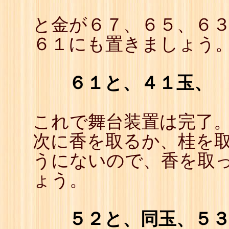
と金が６７、６５、６
６１にも置きましょう
６１と、４１玉、
これで舞台装置は完了
次に香を取るか、桂を取
うにないので、香を取
ょう。
５２と、同玉、５