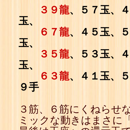
３９龍
、５７玉、
玉、
６７龍
、４５玉、
玉、
３５龍
、５３玉、
玉、
６３龍
、４１玉、
９手
３筋、６筋にくねらせな
ミックな動きはまさに