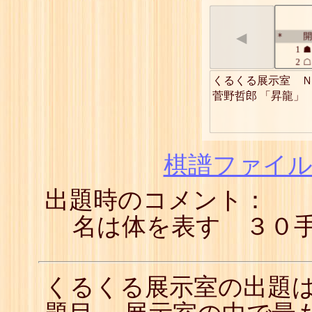
◀
開
*
1
☗
2
☖
3
☗
くるくる展示室　Ｎ
4
☖
菅野哲郎 「昇龍」
5
☗
6
☖
7
☗
8
☖
9
☗
棋譜ファイル(
10
☖
11
☗
出題時のコメント：
12
☖
13
☗
14
☖
名は体を表す ３０
15
☗
16
☖
17
☗
18
☖
くるくる展示室の出題
19
☗
20
☖
21
☗