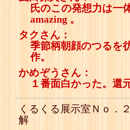
氏のこの発想力は一
amazing 。
タクさん：
季節柄朝顔のつるを
作。
かめぞうさん：
１番面白かった。還
くるくる展示室Ｎｏ．
解