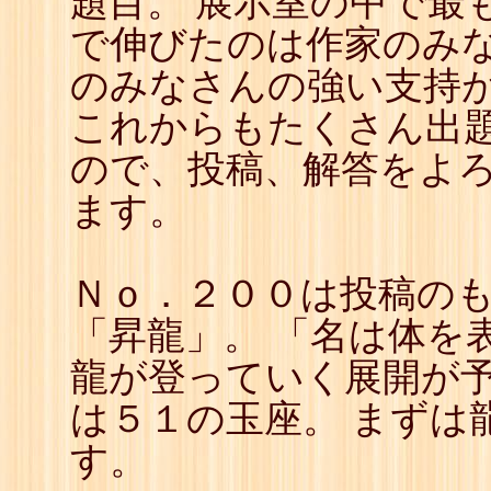
題目。 展示室の中で最
22
☖
で伸びたのは作家のみ
23
☗
24
☖
のみなさんの強い支持
25
☗
26
☖
これからもたくさん出
27
☗
28
☖
ので、投稿、解答をよ
29
☗
30
☖
ます。
31
☗
32
☖
33
☗
34
☖
Ｎｏ．２００は投稿の
35
☗
36
☖
37
☗
「昇龍」。 「名は体を
38
☖
39
☗
龍が登っていく展開が
は５１の玉座。 まずは
す。