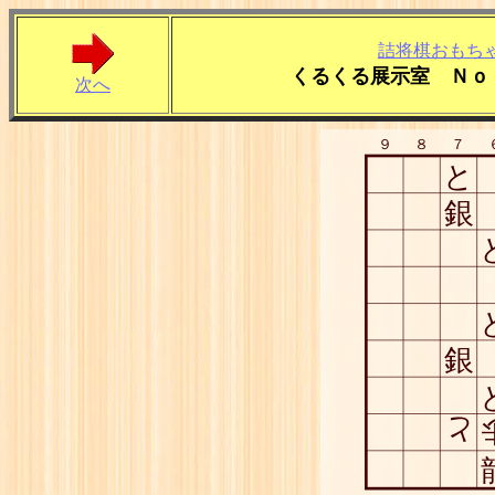
詰将棋おもち
くるくる展示室 Ｎｏ
次へ
９
８
７
と
銀
銀
と