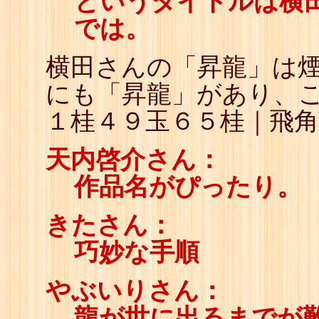
というタイトルは横
では。
横田さんの「昇龍」は煙
にも「昇龍」があり、
１桂４９玉６５桂｜飛
天内啓介さん：
作品名がぴったり。
きたさん：
巧妙な手順
やぶいりさん：
龍が世に出るまでが