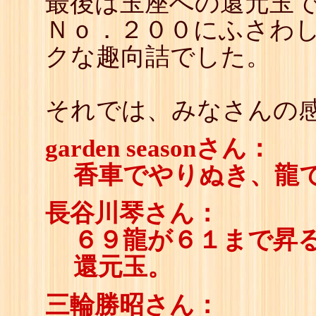
最後は玉座への還元玉
Ｎｏ．２００にふさわ
クな趣向詰でした。
それでは、みなさんの感
garden seasonさん：
香車でやりぬき、龍
長谷川琴さん：
６９龍が６１まで昇
還元玉。
三輪勝昭さん：