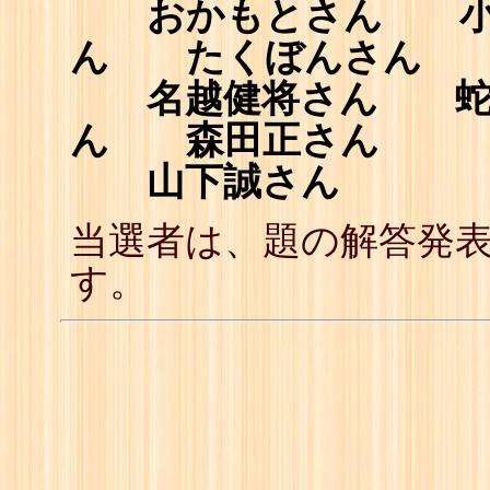
おかもとさん 小
ん たくぼんさん
名越健将さん 蛇塚
ん 森田正さん
山下誠さん
当選者は、題の解答発
す。