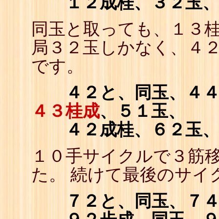
１２成桂、３２玉
同玉と取っても、１３
局３２玉しかなく、４
です。
４２と、同玉、４４香
４３桂成
、５１玉、
４２成桂、６２玉
１０手サイクルで３筋
た。 続けて最後のサイ
７２と、同玉、７４