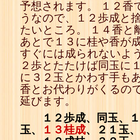
予想されます。 １２香
23
☗
24
☖
うなので、１２歩成と
25
☗
26
☖
たいところ。 １４香と
27
☗
28
☖
あとで１３に桂や香が
29
☗
30
☖
すぐには成られないよ
31
☗
32
☖
２歩とたたけば同玉に１
33
☗
に３２玉とかわす手も
香とお代わりがくるの
延びます。
１２歩成、同玉、１４
玉、
１３桂成
、２１玉