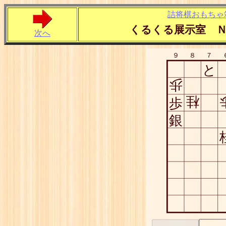
詰将棋おもちゃ
くるくる展示室 
次へ
９
８
７
と
歩
桂
歩
銀