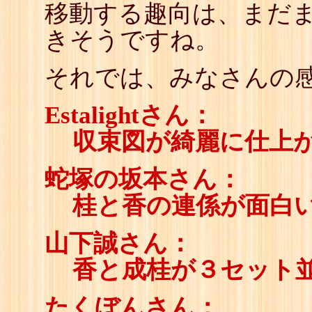
移動する趣向は、まだ
きそうですね。
それでは、みなさんの感
Estalightさん：
収束図が綺麗に仕上
蛇塚の坂本さん：
桂と香の連係が面白
山下誠さん：
香と成桂が３セット
たくぼんさん：