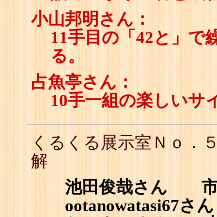
小山邦明さん：
11手目の「42と」
る。
占魚亭さん：
10手一組の楽しいサ
くるくる展示室Ｎｏ．
解
池田俊哉さん 市原誠さ
ootanowatasi67さん