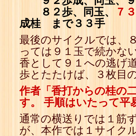
９２歩成、同玉、９
８２歩、同玉、
７
成桂 まで３３手
最後のサイクルでは、
っては９１玉で続かな
香として９１への逃げ道
歩とたたけば、３枚目
作者「香打からの桂の二
す。 手順はいたって平
通常の横送りでは１筋
が、本作では１サイクル