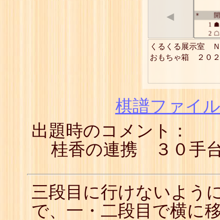
◀
開
*
1
☗
2
☖
3
☗
くるくる展示室　Ｎ
4
☖
おもちゃ箱　２０
5
☗
6
☖
7
☗
8
☖
9
☗
棋譜ファイル(
10
☖
11
☗
出題時のコメント：
12
☖
13
☗
14
☖
桂香の連携 ３０手
15
☗
16
☖
17
☗
18
☖
三段目に行けないよう
19
☗
20
☖
で、一・二段目で横に
21
☗
22
☖