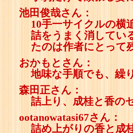
池田俊哉さん：
10手一サイクルの横
詰をうまく消してい
たのは作者にとって
おかもとさん：
地味な手順でも、繰
森田正さん：
詰上り、成桂と香の
ootanowatasi67さん：
詰め上がりの香と成