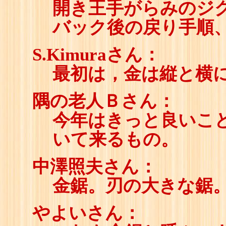
開き王手がらみのジ
バック後の戻り手順
S.Kimuraさん：
最初は，金は縦と横
隅の老人Ｂさん：
今年はきっと良いこ
いて来るもの。
中澤照夫さん：
金鋸。刃の大きな鋸
やよいさん：