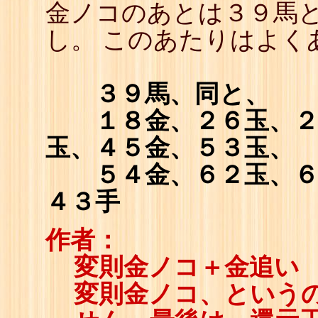
金ノコのあとは３９馬
し。 このあたりはよく
３９馬、同と、
１８金、２６玉、
玉、４５金、５３玉、
５４金、６２玉、
４３手
作者：
変則金ノコ＋金追い
変則金ノコ、という