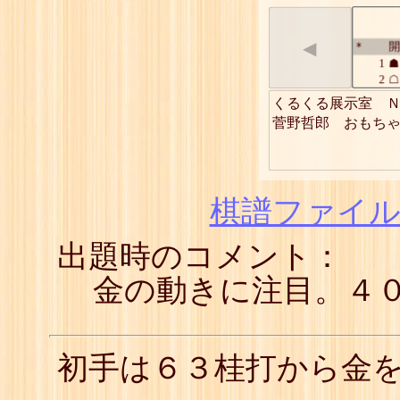
◀
開
*
1
☗
2
☖
3
☗
くるくる展示室　Ｎ
4
☖
菅野哲郎　おもち
5
☗
6
☖
7
☗
8
☖
9
☗
棋譜ファイル(
10
☖
11
☗
出題時のコメント：
12
☖
13
☗
14
☖
金の動きに注目。４
15
☗
16
☖
17
☗
18
☖
初手は６３桂打から金
19
☗
20
☖
21
☗