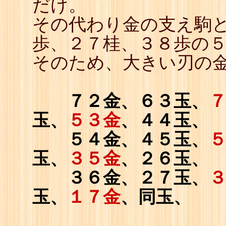
だけ。
その代わり金の支え駒
歩、２７桂、３８歩の
そのため、大きい刃の
７２金、６３玉、
玉、
５３金
、４４玉、
５４金、４５玉、
玉、
３５金
、２６玉、
３６金、２７玉、
玉、
１７金
、同玉、