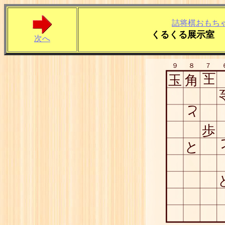
詰将棋おもち
くるくる展示室 
次へ
９
８
７
玉
玉
角
と
歩
と