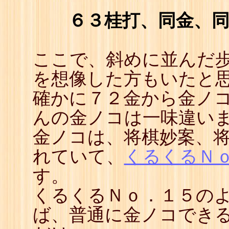
22
☖
６３桂打、同金、
23
☗
24
☖
25
☗
26
☖
ここで、斜めに並んだ
27
☗
28
☖
を想像した方もいたと
29
☗
30
☖
確かに７２金から金ノ
31
☗
32
☖
んの金ノコは一味違い
33
☗
34
☖
金ノコは、将棋妙案、
35
☗
36
☖
37
☗
れていて、
くるくるＮ
38
☖
39
☗
す。
40
☖
41
☗
くるくるＮｏ．１５の
42
☖
43
☗
ば、普通に金ノコでき