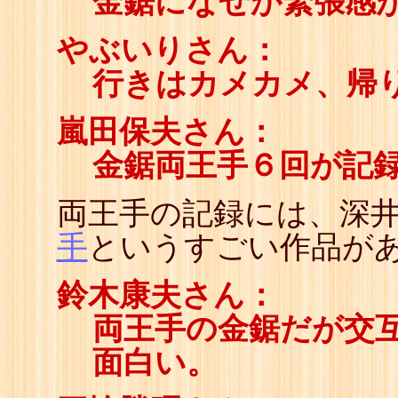
金鋸になぜか緊張感
やぶいりさん：
行きはカメカメ、帰
嵐田保夫さん：
金鋸両王手６回が記
両王手の記録には、深
手
というすごい作品が
鈴木康夫さん：
両王手の金鋸だが交
面白い。