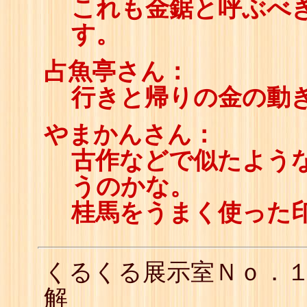
これも金鋸と呼ぶべ
す。
占魚亭さん：
行きと帰りの金の動
やまかんさん：
古作などで似たよう
うのかな。
桂馬をうまく使った
くるくる展示室Ｎｏ．
解