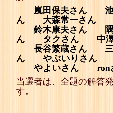
嵐田保夫さん 池田俊
ん 大森常一さん 
鈴木康夫さん 隅の
ん タクさん 中澤
長谷繁蔵さん 三
ん やぶいりさん 
やよいさん ron
当選者は、全題の解答
す。