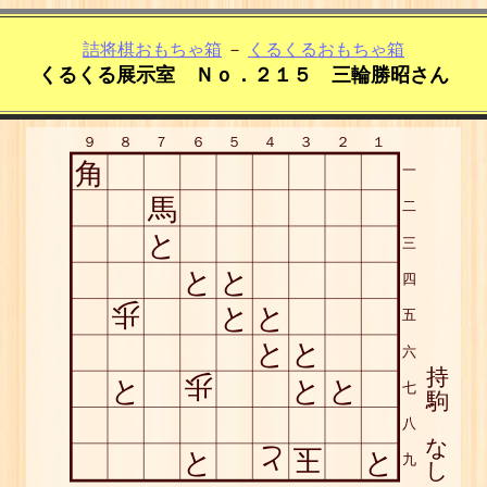
詰将棋おもちゃ箱
－
くるくるおもちゃ箱
くるくる展示室 Ｎｏ．２１５ 三輪勝昭さん
９
８
７
６
５
４
３
２
１
角
一
馬
二
と
三
と
と
四
歩
と
と
五
と
と
六
持
歩
と
と
と
七
駒
八
な
と
玉
と
と
九
し