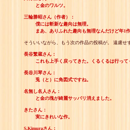
と金のワルツ。
三輪勝昭さん（作者）：
僕には斬新な趣向は無理。
まあ、ありふれた趣向も無理なんだけど年1
そういいながら、もう次の作品の投稿が。 遠慮せ
長谷繁蔵さん：
これも上手く戻ってきた。くるくるは行って
長谷川琴さん：
兎（と）に角図式ですね。
名無し名人さん：
と金の塊が綺麗サッパリ消えました。
きたさん：
実にきれいな作。
S.Kimuraさん：