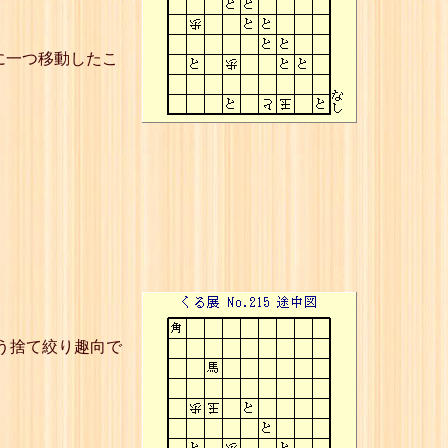
に一つ移動したこ
う捨て絞り趣向で