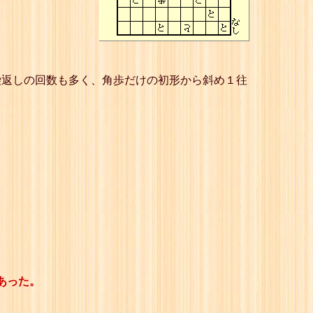
繰返しの回数も多く、角歩だけの初形から斜め１往
あった。