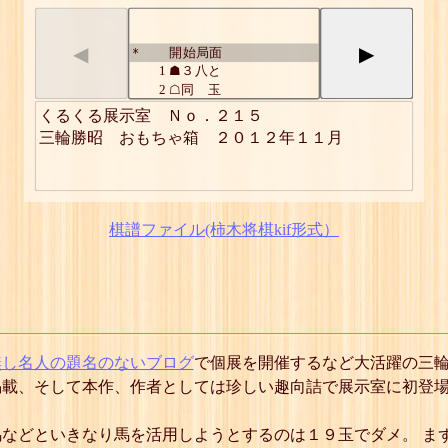
◀
▶
開始局面
*
1
☗３八と
2
☖同 玉
3
☗２八と引
くるくる展示室　Ｎｏ．２１５

4
☖４八玉
三輪勝昭　おもちゃ箱　２０１２年１１月
5
☗４七と
6
☖同 玉
7
☗３七と引
8
☖５七玉
9
☗５六と
棋譜ファイル(柿木将棋kif形式）
10
☖同 玉
11
☗４六と引
12
☖６六玉
13
☗６五と
14
☖同 玉
15
☗５五と引
16
☖７五玉
無し名人の題名のないブログ
で個展を開催するなど大活躍の三輪
17
☗７四と
掲載、そして本作、作者としては珍しい趣向詰で展示室に初登
18
☖同 玉
19
☗７三馬
20
☖７五玉
などといきなり馬を活用しようとするのは１９玉でダメ。 ま
21
☗６五と