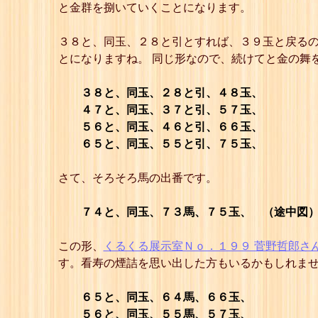
と金群を捌いていくことになります。
３８と、同玉、２８と引とすれば、３９玉と戻るの
とになりますね。 同じ形なので、続けてと金の舞
３８と、同玉、２８と引、４８玉、
４７と、同玉、３７と引、５７玉、
５６と、同玉、４６と引、６６玉、
６５と、同玉、５５と引、７５玉、
さて、そろそろ馬の出番です。
７４と、同玉、７３馬、７５玉、
（途中図
この形、
くるくる展示室Ｎｏ．１９９ 菅野哲郎さ
す。看寿の煙詰を思い出した方もいるかもしれま
６５と、同玉、６４馬、６６玉、
５６と、同玉、５５馬、５７玉、