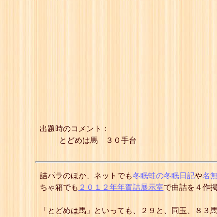
出題時のコメント：
とどめは馬 ３０手台
詰パラのほか、ネットでも
冬眠蛙の冬眠日記
や
名
ちゃ箱でも
２０１２年年賀詰展示室
で曲詰を４作
「とどめは馬」といっても、２９と、同玉、８３馬