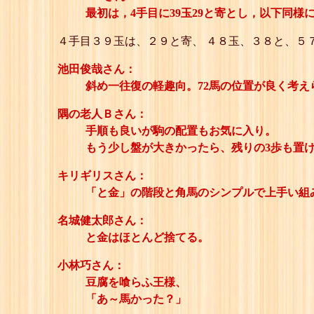
最初は，4手目に39玉29と寄とし，以下同様
４手目３９玉は、２９と寄、 ４８玉、３８と、５
池田俊哉さん：
斜め一往復の軽趣向。72馬の位置が良く考え
隅の老人Ｂさん：
手順も良いが駒の配置もお気に入り。
もう少し盤が大きかったら、残りの3歩も置
キリギリスさん：
「と金」の階段と角馬のシンプルで上手い組
名城健太郎さん：
と金はほとんど捨てる。
小林巧さん：
豆腐を喰らふ王様、
「あ～馬かった？」