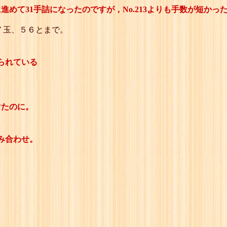
に進めて31手詰になったのですが，No.213よりも手数が短か
７玉、５６とまで。
られている
けたのに。
み合わせ。