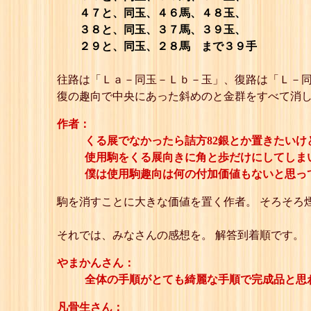
４７と、同玉、４６馬、４８玉、
３８と、同玉、３７馬、３９玉、
２９と、同玉、２８馬
まで３９手
往路は「Ｌａ－同玉－Ｌｂ－玉」、復路は「Ｌ－
復の趣向で中央にあった斜めのと金群をすべて消
作者：
くる展でなかったら詰方82銀とか置きたいけ
使用駒をくる展向きに角と歩だけにしてしま
僕は使用駒趣向は何の付加価値もないと思っ
駒を消すことに大きな価値を置く作者。 そろそろ
それでは、みなさんの感想を。 解答到着順です。
やまかんさん：
全体の手順がとても綺麗な手順で完成品と思
凡骨生さん：