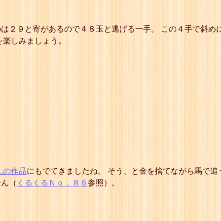
22
☖同 玉
23
☗６四馬
24
☖６六玉
は２９と寄があるので４８玉と逃げる一手。 この４手で斜め
25
☗５六と
を楽しみましょう。
26
☖同 玉
27
☗５五馬
28
☖５七玉
29
☗４七と
30
☖同 玉
31
☗４六馬
32
☖４八玉
33
☗３八と
34
☖同 玉
35
☗３七馬
36
☖３九玉
37
☗２九と
）
38
☖同 玉
39
☗２八馬
んの作品
にもでてきましたね。 そう、と金を捨てながら馬で追
詰
せん（
くるくるＮｏ．８６
参照）。