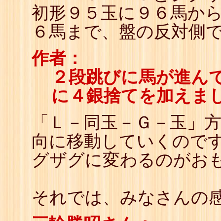
初形９５玉に９６馬か
６馬まで、盤の反対側
作者：
２段跳びに馬が進ん
に４銀捨てを加えま
「Ｌ－同玉－Ｇ－玉」方
向に移動していくので
グザグに変わるのがお
それでは、みなさんの感