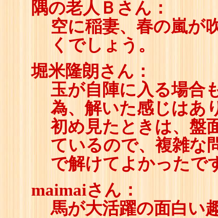
隅の老人Ｂさん：
空に稲妻、春の嵐が
くでしょう。
堀米隆朗さん：
玉が自陣に入る場合
為、解いた感じはあ
初め見たときは、盤
ているので、複雑な
で解けてよかったで
maimaiさん：
馬が大活躍の面白い