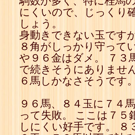
駒数が多く、特に桂馬
にくいので、じっくり
しょう。
身動きできない玉です
８角がしっかり守って
や９６金はダメ。 ７３
で続きそうにありません
６馬しかなさそうです
９６馬、８４玉に７４
って失敗。 ここは７５
しにくい好手です。 ８