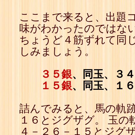
ここまで来ると、出題
味がわかったのではな
ちょうど４筋ずれて同じ
しみましょう。
３５銀
、同玉、３
１５銀
、同玉、１
詰んでみると、馬の軌
１６とジグザグ。 玉の
４－２６－１５とジグ