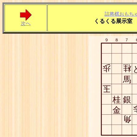
詰将棋おもち
くるくる展示室 
次へ
９
８
７
歩
桂
馬
玉
桂
銀
金
角