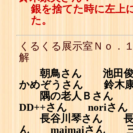
銀を捨てた時に左上
た。
くるくる展示室Ｎｏ．
解
朝鳥さん 池田俊哉
かめぞうさん 鈴木康
隅の老人Ｂさん 
DD++さん noriさん
長谷川琴さん 長谷
ん maimaiさん 