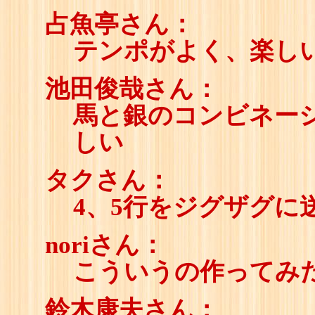
占魚亭さん：
テンポがよく、楽し
池田俊哉さん：
馬と銀のコンビネー
しい
タクさん：
4、5行をジグザグに
noriさん：
こういうの作ってみ
鈴木康夫さん：