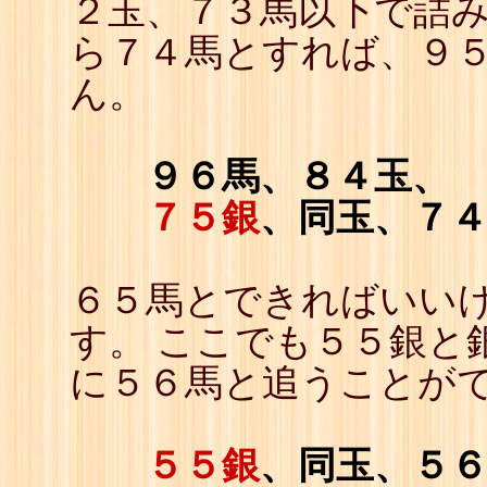
２玉、７３馬以下で詰
ら７４馬とすれば、９
ん。
９６馬、８４玉、
７５銀
、同玉、７
６５馬とできればいい
す。 ここでも５５銀と
に５６馬と追うことが
５５銀
、同玉、５