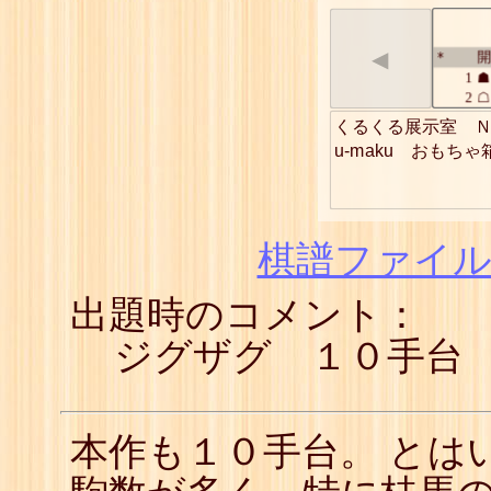
◀
開
*
1
☗
2
☖
3
☗
くるくる展示室　Ｎ
4
☖
u-maku　おもち
5
☗
6
☖
7
☗
8
☖
9
☗
棋譜ファイル(
10
☖
11
☗
出題時のコメント：
12
☖
13
☗
14
☖
ジグザグ １０手台
15
☗
16
☖
17
☗
本作も１０手台。 とは