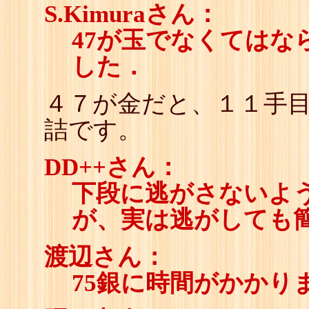
S.Kimuraさん：
47が玉でなくてはな
した．
４７が金だと、１１手
詰です。
DD++さん：
下段に逃がさないよ
が、実は逃がしても
渡辺さん：
75銀に時間がかかり