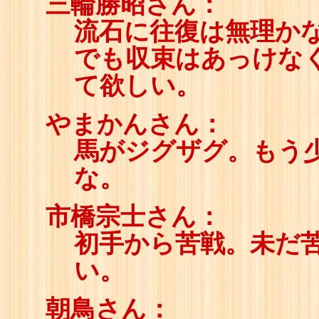
三輪勝昭さん：
流石に往復は無理か
でも収束はあっけな
て欲しい。
やまかんさん：
馬がジグザグ。もう
な。
市橋宗士さん：
初手から苦戦。未だ
い。
朝鳥さん：