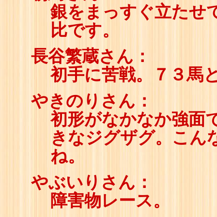
銀をまっすぐ立たせ
比です。
長谷繁蔵さん：
初手に苦戦。７３馬
やきのりさん：
初形がなかなか強面
きなジグザグ。こん
ね。
やぶいりさん：
障害物レース。