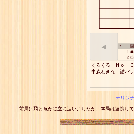
◀
開
*
1
☗
2
☖
3
☗
くるくる　Ｎｏ．６
4
☖
中森わきな　詰パ
5
☗
6
☖
7
☗
8
☖
9
☗
オリジ
10
☖
11
☗
前局は飛と竜が独立に追いましたが、本局は連携して
12
☖
13
☗