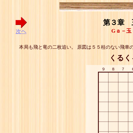
第３章 
Gａ－玉
次ヘ
本局も飛と竜の二枚追い。 原図は５５桂のない飛車
くるく
９
８
７