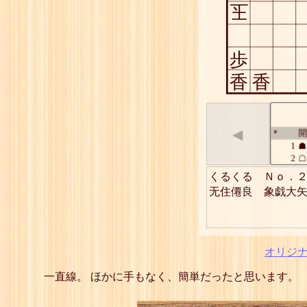
玉
歩
香
香
◀
開
*
1
☗
2
☖
3
☗
くるくる　Ｎｏ．２
4
☖
5
☗
6
☖
7
☗
8
☖
9
☗
オリジ
一直線。 ほかに手もなく、簡単だったと思います。