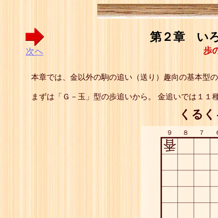
第２章 いろ
歩
次ヘ
本章では、金以外の駒の追い（送り）趣向の基本型の
まずは「Ｇ－玉」型の歩追いから。 金追いでは１１
くるく
９
８
７
香