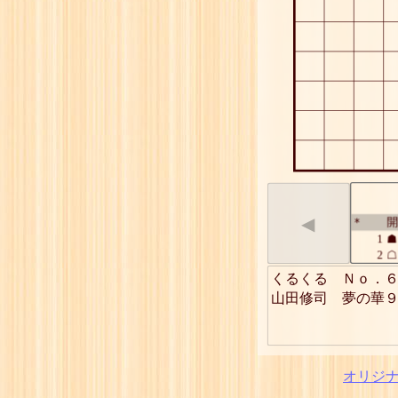
◀
開
*
1
☗
2
☖
3
☗
くるくる　Ｎｏ．６
4
☖
山田修司　夢の華
5
☗
6
☖
7
☗
8
☖
9
☗
オリジ
10
☖