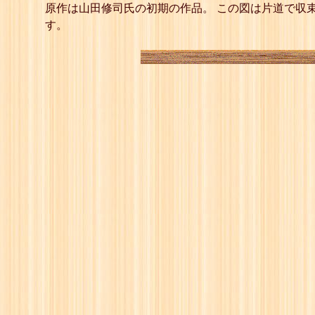
11
☗
原作は山田修司氏の初期の作品。 この図は片道で収
12
☖
す。
13
☗
14
☖
15
☗
16
☖
17
☗