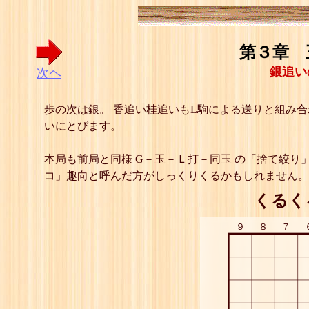
第３章 
銀追い
次ヘ
歩の次は銀。 香追い桂追いもL駒による送りと組み
いにとびます。
本局も前局と同様 G－玉－Ｌ打－同玉 の「捨て絞り
コ」趣向と呼んだ方がしっくりくるかもしれません。
くるく
９
８
７