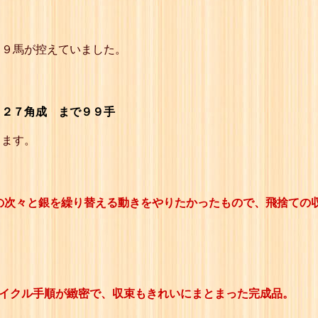
71
☗５六銀引
72
☖４四玉
73
☗５五銀
74
☖３五玉
３９馬が控えていました。
75
☗４六銀引
76
☖４四玉
77
☗４五歩
78
☖５四玉
、２７角成 まで９９手
79
☗５五銀
80
☖４五玉
します。
81
☗４六歩
82
☖同 成桂
83
☗同 銀引
84
☖３六玉
85
☗２八桂
の次々と銀を繰り替える動きをやりたかったもので、飛捨ての
86
☖同 馬
87
☗３七歩
88
☖同 馬
89
☗４五銀
90
☖３五玉
91
☗３六歩
92
☖同 馬
サイクル手順が緻密で、収束もきれいにまとまった完成品。
93
☗同 銀
94
☖同 玉