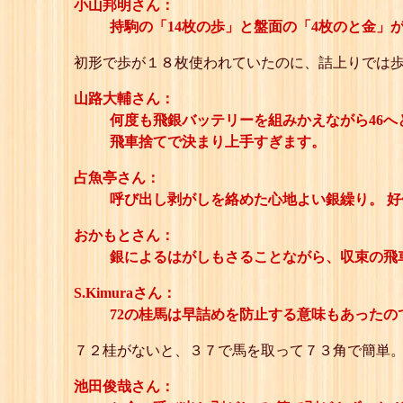
小山邦明さん：
持駒の「14枚の歩」と盤面の「4枚のと金」
初形で歩が１８枚使われていたのに、詰上りでは
山路大輔さん：
何度も飛銀バッテリーを組みかえながら46へ
飛車捨てで決まり上手すぎます。
占魚亭さん：
呼び出し剥がしを絡めた心地よい銀繰り。 好
おかもとさん：
銀によるはがしもさることながら、収束の飛
S.Kimuraさん：
72の桂馬は早詰めを防止する意味もあったの
７２桂がないと、３７で馬を取って７３角で簡単
池田俊哉さん：