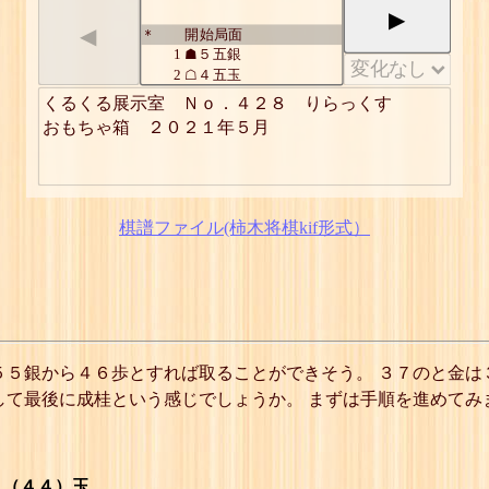
▶
◀
開始局面
*
1
☗５五銀
2
☖４五玉
3
☗４六歩
くるくる展示室　Ｎｏ．４２８　りらっくす

4
☖同 と
おもちゃ箱　２０２１年５月
5
☗同 銀引
6
☖３六玉 ☖５四玉
7
☗４五銀
8
☖３五玉
9
☗３六歩
棋譜ファイル(柿木将棋kif形式）
10
☖同 と ☖同 成桂
11
☗５六銀引
12
☖４四玉
13
☗５五銀
14
☖３五玉
15
☗４六銀引
16
☖４四玉
５５銀から４６歩とすれば取ることができそう。 ３７のと金は
17
☗４五歩 ☗５五銀
して最後に成桂という感じでしょうか。 まずは手順を進めてみ
18
☖５四玉
19
☗５五銀 ☗５五歩
20
☖４五玉
21
☗４六歩
22
☖同 と ☖３五玉
６（４４）玉、