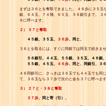
まずは３６とを奪取できました。 ４６歩に３５玉
銀、６４玉、７４飛、６５玉、５６銀引まで。 ３
６に呼べます。
２） ３７と奪取
４５銀、３５玉、
３６歩
、同と、
３６とを取るには、すぐに同銀では同玉で続きませ
５６銀引、４４玉、５５銀、３５玉、４６銀、
５５銀、４５玉、
４６歩
、同と、同銀引、３
４６同銀引に、さっきは３６玉でも４４玉でも同じ
て、３６玉なら３７歩で次のと金を３７に呼べま
３） ２７と・３８と奪取
３７歩
、同と寄（引）、