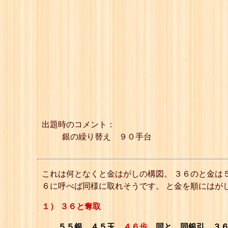
出題時のコメント：
銀の繰り替え ９０手台
これは何となくと金はがしの構図。 ３６のと金は
６に呼べば同様に取れそうです。 と金を順にはが
１） ３６と奪取
５５銀、４５玉、
４６歩
、同と、同銀引、３