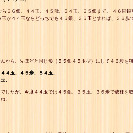
23
☗同 銀引
24
☖３六玉
なら６６銀、４４玉、４５飛、５４玉、６５銀まで。 ４６同銀
25
☗３七歩
６玉か４４玉ならどっちでも４５銀、３５玉とすれば、３６歩
26
☖同 と寄
27
☗４五銀
28
☖３五玉
29
☗３六歩
30
☖同 と
31
☗５六銀引
32
☖４四玉
33
☗５五銀
んから、先ほどと同じ形（５５銀４５玉型）にして４６歩を狙
34
☖３五玉
35
☗４六銀引
４４玉、４５歩、５４玉、
36
☖４四玉
６玉、
37
☗４五歩
38
☖５四玉
でしたが、今度４４玉では４５銀、３５玉、３６歩で成桂を取
39
☗５五銀
40
☖４五玉
すね。
41
☗４六歩
42
☖同 と
43
☗同 銀引
44
☖３六玉
45
☗３七歩
46
☖同 と