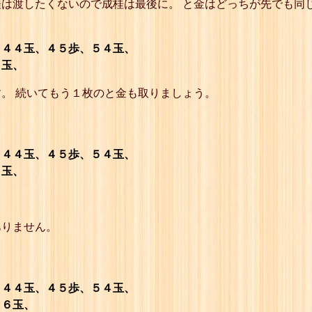
は渡したくないので成桂は最後に。 と金はどっちが先でも同
47
☗４五銀
48
☖３五玉
49
☗３六歩
50
☖同 と
４４玉、４５歩、５４玉、
51
☗５六銀引
６玉、
52
☖４四玉
53
☗５五銀
。 続いてもう１枚のと金も取りましょう。
54
☖３五玉
55
☗４六銀引
56
☖４四玉
57
☗４五歩
58
☖５四玉
４４玉、４５歩、５４玉、
59
☗５五銀
６玉、
60
☖４五玉
61
☗４六歩
62
☖同 と
63
☗同 銀引
ありません。
64
☖３六玉
65
☗３七歩
66
☖同 成桂
67
☗４五銀
68
☖３五玉
４４玉、４５歩、５４玉、
69
☗３六歩
３６玉、
70
☖同 成桂