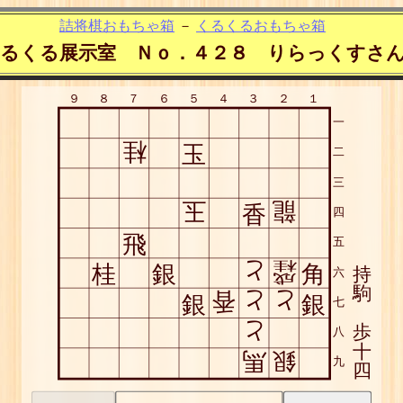
詰将棋おもちゃ箱
－
くるくるおもちゃ箱
るくる展示室 Ｎｏ．４２８ りらっくすさ
９
８
７
６
５
４
３
２
１
一
桂
玉
二
三
玉
龍
香
四
飛
五
と
桂
桂
銀
角
持
六
成
駒
香
と
と
銀
銀
七
と
歩
八
十
馬
銀
九
四