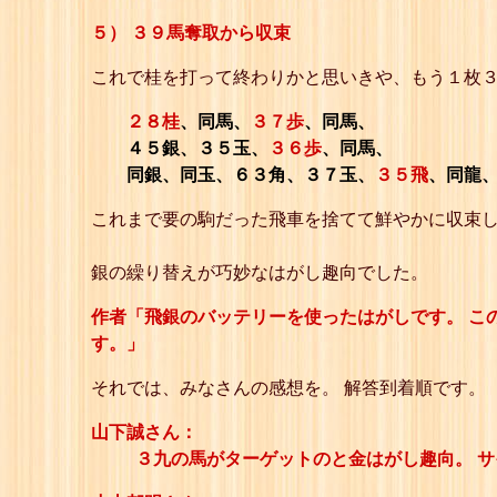
５） ３９馬奪取から収束
これで桂を打って終わりかと思いきや、もう１枚
２８桂
、同馬、
３７歩
、同馬、
４５銀、３５玉、
３６歩
、同馬、
同銀、同玉、６３角、３７玉、
３５飛
、同龍
これまで要の駒だった飛車を捨てて鮮やかに収束
銀の繰り替えが巧妙なはがし趣向でした。
作者「飛銀のバッテリーを使ったはがしです。 こ
す。」
それでは、みなさんの感想を。 解答到着順です。
山下誠さん：
３九の馬がターゲットのと金はがし趣向。 