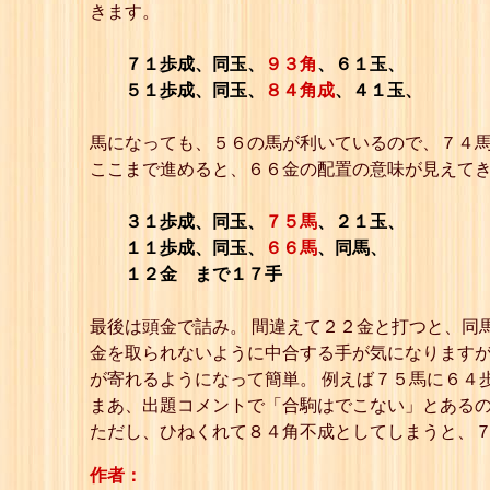
きます。
７１歩成、同玉、
９３角
、６１玉、
５１歩成、同玉、
８４角成
、４１玉、
馬になっても、５６の馬が利いているので、７４馬
ここまで進めると、６６金の配置の意味が見えてき
３１歩成、同玉、
７５馬
、２１玉、
１１歩成、同玉、
６６馬
、同馬、
１２金 まで１７手
最後は頭金で詰み。 間違えて２２金と打つと、同
金を取られないように中合する手が気になりますが
が寄れるようになって簡単。 例えば７５馬に６４
まあ、出題コメントで「合駒はでこない」とある
ただし、ひねくれて８４角不成としてしまうと、７
作者：