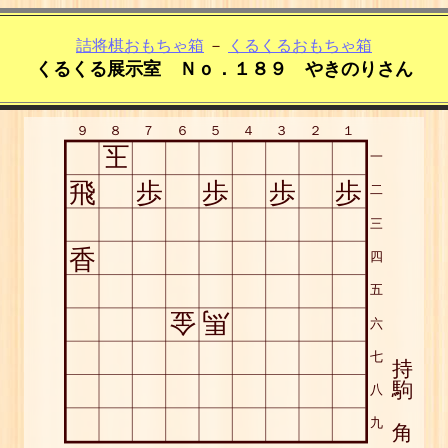
詰将棋おもちゃ箱
－
くるくるおもちゃ箱
くるくる展示室 Ｎｏ．１８９ やきのりさん
９
８
７
６
５
４
３
２
１
玉
一
飛
歩
歩
歩
歩
二
三
香
四
五
金
馬
六
七
持
駒
八
九
角