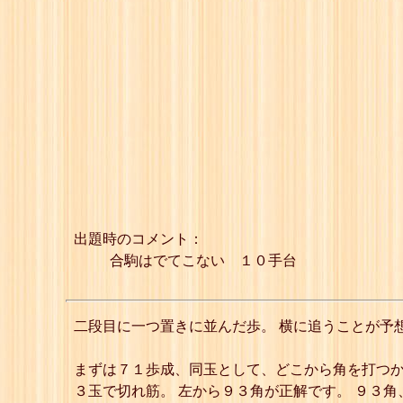
出題時のコメント：
合駒はでてこない １０手台
二段目に一つ置きに並んだ歩。 横に追うことが予
まずは７１歩成、同玉として、どこから角を打つか
３玉で切れ筋。 左から９３角が正解です。 ９３