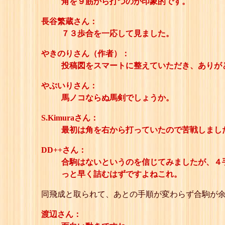
角を９筋から打つのが印象的です。
長谷繁蔵さん：
７３歩合を一応して見ました。
やきのりさん（作者）：
投稿図をスマートに整えていただき、ありが
やぶいりさん：
馬ノコならぬ馬剣でしょうか。
S.Kimuraさん：
最初は角を右から打っていたので苦戦しまし
DD++さん：
合駒はないというのを信じてみましたが、４手
っと早く詰むはずですよねこれ。
同飛成と取られて、あとの手順が変わらず合駒が
渡辺さん：