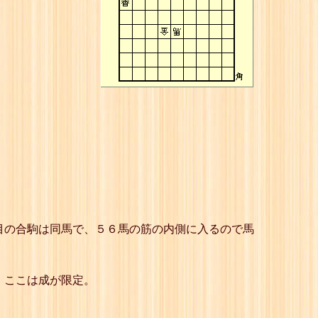
目の合駒は同馬で、５６馬の筋の内側に入るので馬
、ここは成が限定。