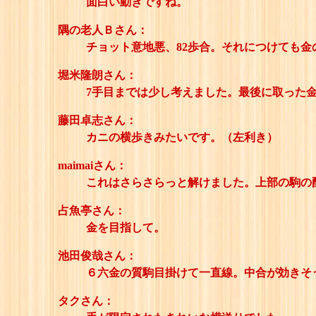
面白い動きですね。
隅の老人Ｂさん：
チョット意地悪、82歩合。それにつけても金
堀米隆朗さん：
7手目までは少し考えました。最後に取った
藤田卓志さん：
カニの横歩きみたいです。（左利き）
maimaiさん：
これはさらさらっと解けました。上部の駒の
占魚亭さん：
金を目指して。
池田俊哉さん：
６六金の質駒目掛けて一直線。中合が効きそ
タクさん：