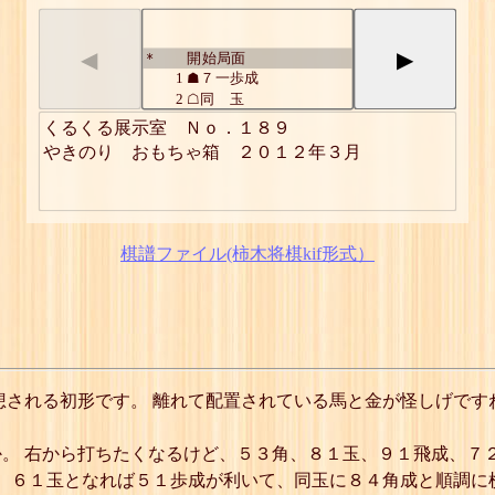
◀
▶
開始局面
*
1
☗７一歩成
2
☖同 玉
3
☗９三角
くるくる展示室　Ｎｏ．１８９

4
☖６一玉
やきのり　おもちゃ箱　２０１２年３月
5
☗５一歩成
6
☖同 玉
7
☗８四角成
8
☖４一玉
9
☗３一歩成
棋譜ファイル(柿木将棋kif形式）
10
☖同 玉
11
☗７五馬
12
☖２一玉
13
☗１一歩成
14
☖同 玉
15
☗６六馬
16
☖同 馬
想される初形です。 離れて配置されている馬と金が怪しげです
17
☗１二金
詰
。 右から打ちたくなるけど、５３角、８１玉、９１飛成、７
角、６１玉となれば５１歩成が利いて、同玉に８４角成と順調に