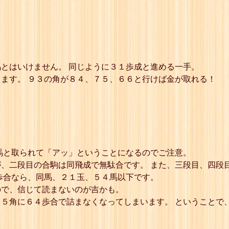
とはいけません。 同じように３１歩成と進める一手。
ます。 ９３の角が８４、７５、６６と行けば金が取れる！
馬と取られて「アッ」ということになるのでご注意。
、二段目の合駒は同飛成で無駄合です。 また、三段目、四段
歩合なら、同馬、２１玉、５４馬以下です。
ので、信じて読まないのが吉かも。
５角に６４歩合で詰まなくなってしまいます。 ということで