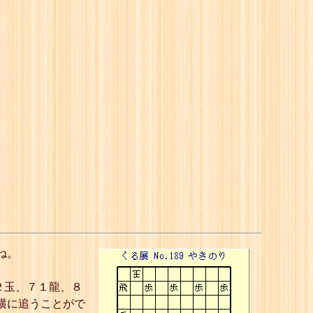
ね。
２玉、７１龍、８
横に追うことがで