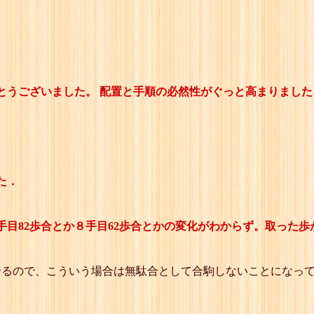
とうございました。 配置と手順の必然性がぐっと高まりました
た．
目82歩合とか８手目62歩合とかの変化がわからず。取った歩
余るので、こういう場合は無駄合として合駒しないことになっ