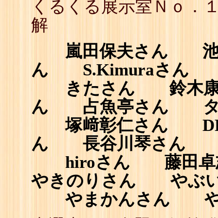
くるくる展示室Ｎｏ．
解
嵐田保夫さん 池田
ん S.Kimuraさん
きたさん 鈴木康
ん 占魚亭さん タ
塚﨑彰仁さん DD
ん 長谷川琴さん 
hiroさん 藤田
やきのりさん やぶ
やまかんさん やよ