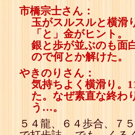
市橋宗士さん：
玉がスルスルと横滑
「と」金がヒント。
銀と歩が並ぶのも面
ので何とか解けた。
やきのりさん：
気持ちよく横滑り。1
た。なぜ素直な終わ
う…。
５４龍、６４歩合、７