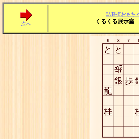
詰将棋おもち
くるくる展示室 
次へ
９
８
７
と
と
歩
銀
歩
龍
桂