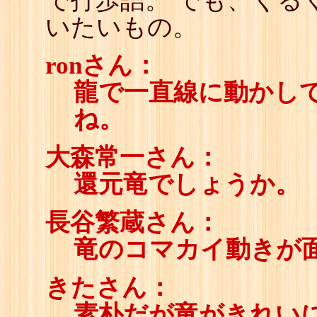
で打歩詰。 でも、くる
いたいもの。
ronさん：
龍で一直線に動かし
ね。
大森常一さん：
還元竜でしょうか。
長谷繁蔵さん：
竜のコマカイ動きが
きたさん：
素朴だが竜がきれい