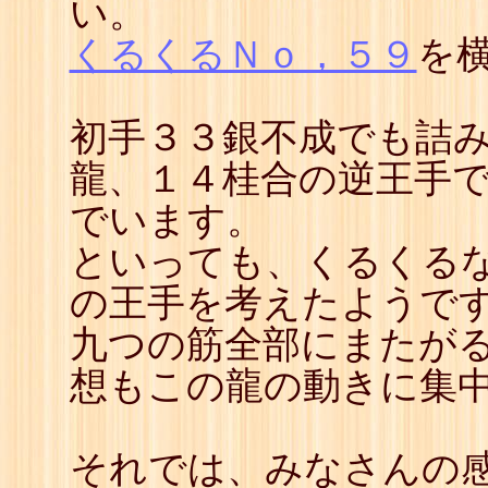
い。
くるくるＮｏ，５９
を
初手３３銀不成でも詰
龍、１４桂合の逆王手で
でいます。
といっても、くるくる
の王手を考えたようで
九つの筋全部にまたが
想もこの龍の動きに集
それでは、みなさんの感