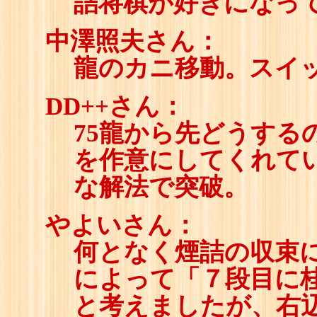
詰将棋が好きになっ
中澤照夫さん：
龍のカニ移動。スイ
DD++さん：
75龍から先どうする
を作意にしてくれて
な解法で突破。
やよいさん：
何となく煙詰の収束
によって「７段目に
と考えましたが、右