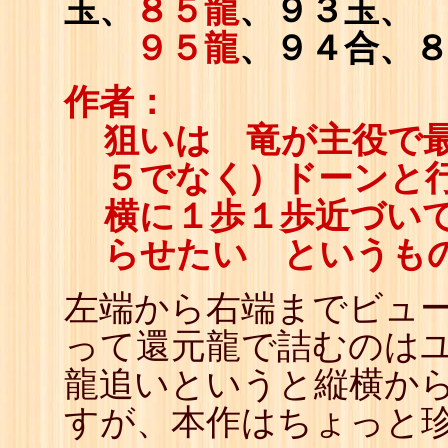
玉、
８５龍
、９３玉、
９５龍
、９４合、
作者：
狙いは 竜が主役で
５でなく）ドーンと
横に１歩１歩近づい
らせたい というも
左端から右端までビュ
って還元龍で詰むのは
龍追いというと縦横か
すが、本作はちょっと