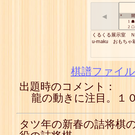
◀
開
*
1
☗
2
☖
3
☗
くるくる展示室　Ｎ
4
☖
u-maku　おもち
5
☗
6
☖
7
☗
8
☖
9
☗
棋譜ファイル(
10
☖
11
☗
出題時のコメント：
12
☖
13
☗
14
☖
龍の動きに注目。１
15
☗
16
☖
17
☗
18
☖
タツ年の新春の詰将棋
19
☗