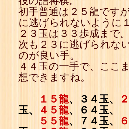
役の詰将棋。
初手普通は２５龍ですが
に逃げられないように
２３玉は３３歩成まで
次も２３に逃げられな
のが良い手。
４４玉の一手で、ここ
想できますね。
１５龍
、３４玉、
玉、
４５龍
、６４玉、
５５龍
、７４玉、