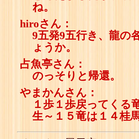
ね。
hiroさん：
9五発9五行き、龍の
ょうか。
占魚亭さん：
のっそりと帰還。
やまかんさん：
１歩１歩戻ってくる
生～１５竜は１４桂