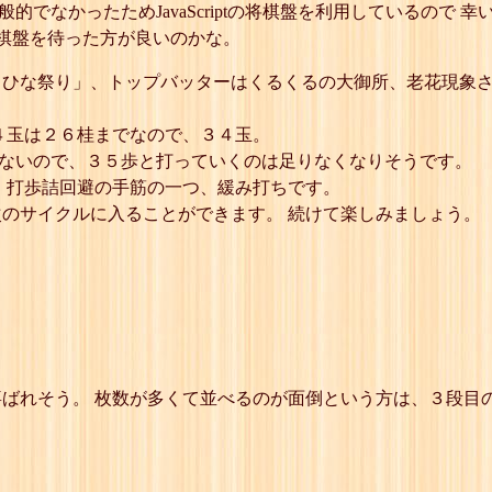
的でなかったためJavaScriptの将棋盤を利用しているので 幸いiP
将棋盤を待った方が良いのかな。
るひな祭り」、トップバッターはくるくるの大御所、老花現象
４玉は２６桂までなので、３４玉。
かないので、３５歩と打っていくのは足りなくなりそうです。
 打歩詰回避の手筋の一つ、緩み打ちです。
のサイクルに入ることができます。 続けて楽しみましょう。
ばれそう。 枚数が多くて並べるのが面倒という方は、３段目