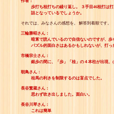
作者：
歩打ち桂打ちの繰り返し。 ３手目46桂打は
詰となっているでしょうか。
それでは、みなさんの感想を。 解答到着順です。
三輪勝昭さん：
暗算で読んでいるので自信ないのですが、歩
パズル的面白さはあるかもしれないが、打っ
市橋宗士さん：
銀歩の間に、「歩」「桂」の４本柱が出現、(
朝鳥さん：
桂馬の利きを制限するのは盲点でした。
長谷繁蔵さん：
思わず吹き出しました。面白い。
長谷川琴さん：
これは簡単