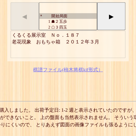
◀
▶
開始局面
*
1
☗２五歩
2
☖３四玉
3
☗２六桂
くるくる展示室　Ｎｏ．１８７

4
☖４四玉
老花現象　おもちゃ箱　２０１２年３月
5
☗４五歩
6
☖５四玉
7
☗４六桂
8
☖６四玉
9
☗６五歩
棋譜ファイル(柿木将棋kif形式）
10
☖７四玉
11
☗６六桂
12
☖８四玉
13
☗８五歩
14
☖９四玉
15
☗８六桂
詰
購入しました。 出荷予定日: 1-2 週と表示されていたのです
見ることができないこと。 上の盤面も当然表示されません。 そう
りにくいので、 とりあえず図面の画像ファイルも張るように