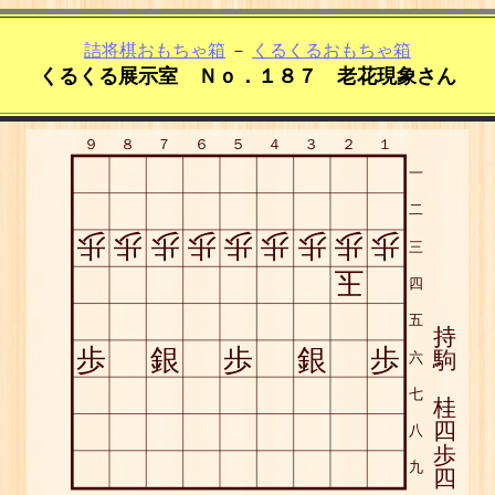
詰将棋おもちゃ箱
－
くるくるおもちゃ箱
くるくる展示室 Ｎｏ．１８７ 老花現象さん
９
８
７
６
５
４
３
２
１
一
二
歩
歩
歩
歩
歩
歩
歩
歩
歩
三
玉
四
五
持
歩
銀
歩
銀
歩
駒
六
七
桂
四
八
歩
九
四