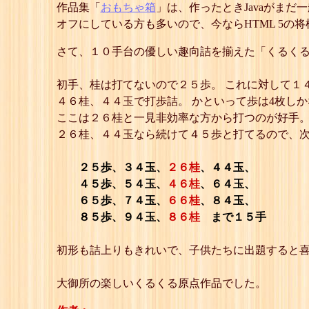
作品集「
おもちゃ箱
」は、作ったときJavaがまだ一般
オフにしている方も多いので、今ならHTML 5の
さて、１０手台の優しい趣向詰を揃えた「くるく
初手、桂は打てないので２５歩。 これに対して１
４６桂、４４玉で打歩詰。 かといって歩は4枚し
ここは２６桂と一見非効率な方から打つのが好手。
２６桂、４４玉なら続けて４５歩と打てるので、次
２５歩、３４玉、
２６桂
、４４玉、
４５歩、５４玉、
４６桂
、６４玉、
６５歩、７４玉、
６６桂
、８４玉、
８５歩、９４玉、
８６桂
まで１５手
初形も詰上りもきれいで、子供たちに出題すると喜
大御所の楽しいくるくる原点作品でした。