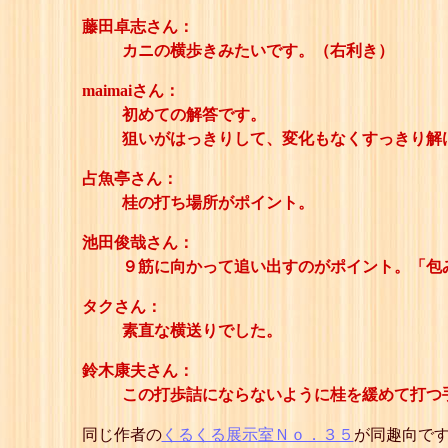
藤田卓志さん：
カニの横歩きみたいです。（右利き）
maimaiさん：
初めての解答です。
狙いがはっきりして、変化もなくすっきり解
占魚亭さん：
桂の打ち場所がポイント。
池田俊哉さん：
９筋に向かって追い出すのがポイント。「包
タクさん：
素直な横送りでした。
鈴木康夫さん：
この打歩詰にならないように桂を緩めて打つ
同じ作者の
くるくる展示室Ｎｏ．３５
が同趣向で