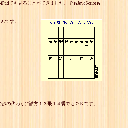
adでも見ることができました。でもJavaScriptも
さんです。
の歩の代わりに詰方１３飛１４香でもＯＫです。