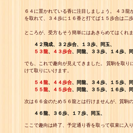
６４に置かれている香に注目しましょう。 ４３龍
を取れて、３４歩に１６香と打てば１５歩合は二
ところが、受方もそう簡単にはあきらめてはくれま
４２飛成、３２歩合、１３歩、同玉、
５３龍
、
４３歩合
、同龍、３３歩、１４歩、
でも、これで趣向が見えてきました。 質駒を取り
けて取りにいけます。
５４龍
、
４４歩合
、同龍、３４歩、１５歩、
５５龍
、
４５歩合
、同龍、３５歩、１６歩、
次は６６金のため５６龍とは行けませんが、質駒
４６龍、３６歩、１７歩、同玉、
ここで趣向は終了、予定通り香を取って収束に入