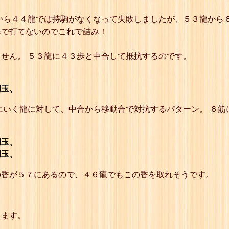
23
☗４六龍
24
☖３六歩
から４４龍では持駒がなくなって失敗しましたが、５３龍から
25
☗１七歩
歩で打てないのでこれで詰み！
26
☖同 玉
27
☗５七龍
28
☖同 金
せん。 ５３龍に４３歩と中合して抵抗するのです。
29
☗１九香
30
☖１八飛
31
☗同 香
同玉、
32
☖同 玉
33
☗１九飛打
にいく龍に対して、中合から移動合で対抗するパターン。 ６
詰
同玉、
同玉、
の香が５７にあるので、４６龍でもこの香を取れそうです。
ります。