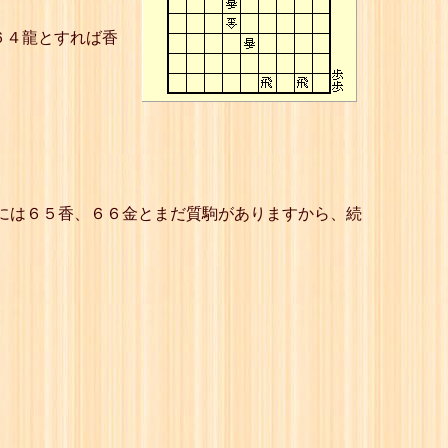
６４龍とすれば香
筋には６５香、６６金とまだ質駒がありますから、続