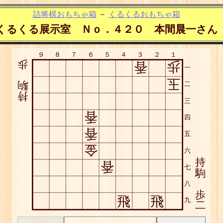
詰将棋おもちゃ箱
－
くるくるおもちゃ箱
くるくる展示室 Ｎｏ．４２０ 本間晨一さん
９
８
７
６
５
４
３
２
１
歩
香
歩
一
玉
駒
二
持
三
香
四
香
五
金
六
持
香
七
駒
八
歩
飛
飛
九
二