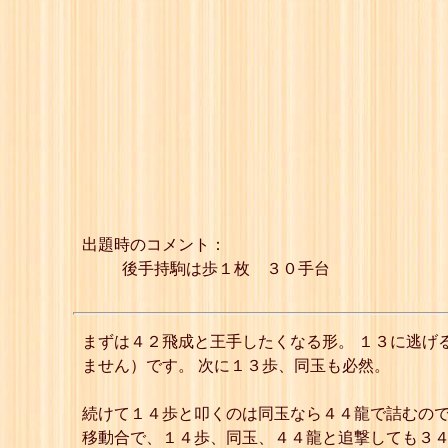
出題時のコメント：
後手持駒は歩１枚 ３０手台
まずは４２飛成と王手したくなる形。 １３に逃げ
ません）です。 次に１３歩、同玉も必然。
続けて１４歩と叩くのは同玉なら４４龍で詰むので
移動合で、１４歩、同玉、４４龍と追撃しても３