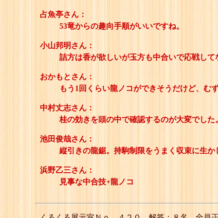
占魚亭さん：
53竜からの趣向手順がいいですね。
小山邦明さん：
詰方は香が欲しいが玉方も中合いで応戦して
おかもとさん：
もう1回くらい龍ノコができそうだけど、む
中村丈志さん：
桂の効きを頭の中で確認するのが大変でした
池田俊哉さん：
縦引きの龍鋸。持駒制限をうまく収束に生かして
浜野乙三さん：
見事な中合技+龍ノコ
くるくる展示室Ｎｏ．４２０ 解答：８名 全員