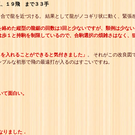
、１９飛 まで３３手
合で龍を近づける。 結果として龍がノコギリ状に動く、緊張
を絡めた縦型の龍鋸の回数は3回と少ないですが、類例は少な
は歩１と持駒を制限しているので、合駒選択の煩雑さはなく、
ちを入れることができると気付きました」
。 それがこの改良図
ンプルな初形で飛の最遠打が入るのはすごいですね。
いて面白い。
。
なりました．