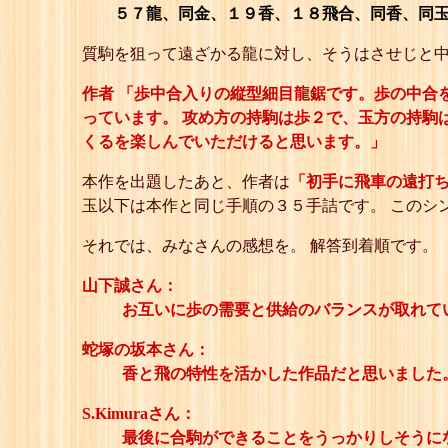
５７龍、同金、１９香、１８飛合、同香、同玉
質駒を狙って遠ざかる龍に対し、そうはさせじと中
作者 「歩中合入りの縦型細目龍鋸です。歩の中合
っています。 攻め方の持駒は歩２で、玉方の持駒
くるを楽しんでいただけると思います。」
本作を出題したあと、作者は
「初手に飛車の遠打
玉以下は本作と同じ手順の３５手詰です。 このシ
それでは、みなさんの感想を。 解答到着順です。
山下誠さん：
お互いに歩の需要と供給のバランスが取れて
蛇塚の坂本さん：
香と飛の特性を活かした作品だと思いました
S.Kimuraさん：
最後に合駒ができることをうっかりしそうに