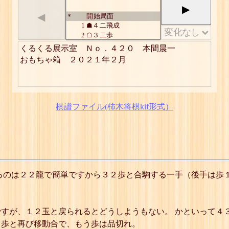
▶
◀
開始局面
*
1
☗４二飛成
2
☖３二歩
3
☗１三歩
くるくる展示室　Ｎｏ．４２０　本間晨一

4
☖同 玉
おもちゃ箱　２０２１年２月
5
☗５三龍
6
☖４三歩
7
☗同 龍
8
☖３三歩
9
☗１四歩
棋譜ファイル(柿木将棋kif形式）
10
☖同 玉
11
☗５四龍
12
☖４四歩 ☖３四歩
13
☗同 龍
14
☖３四歩
15
☗１五歩
16
☖同 玉
るのは２２龍で簡単ですから３２歩と合駒する一手（後手は歩
17
☗５五龍
18
☖４五歩 ☖３五歩
19
☗同 龍
20
☖３五歩
すが、１２玉と戻られるとどうしようもない。 かといって４
21
☗１六歩
４歩と再び移動合で、もう歩は品切れ。
22
☖同 玉