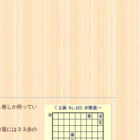
１枚しか持ってい
３龍には３３歩の