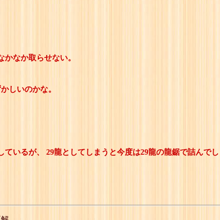
なかなか取らせない。
ずかしいのかな。
。
いるが、 29龍としてしまうと今度は29龍の龍鋸で詰んでしま
正解