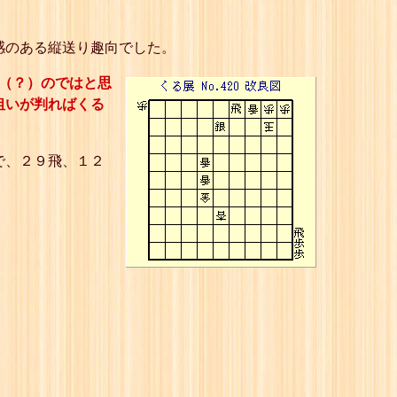
感のある縦送り趣向でした。
い（？）のではと思
狙いが判ればくる
で、２９飛、１２