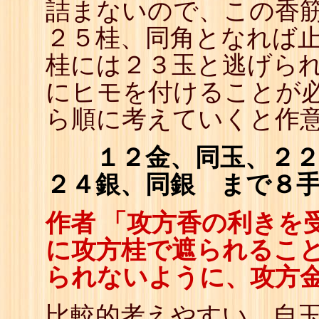
詰まないので、この香筋
２５桂、同角となれば止
桂には２３玉と逃げら
にヒモを付けることが必
ら順に考えていくと作
１２金、同玉、２２金
２４銀、同銀 まで８
作者 「攻方香の利きを
に攻方桂で遮られること
られないように、攻方
比較的考えやすい、自