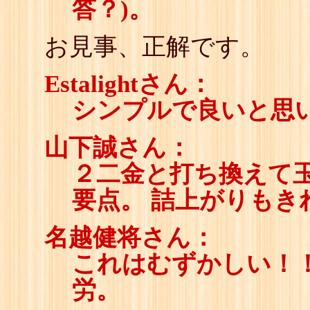
答？)。
お見事、正解です。
Estalightさん：
シンプルで良いと思
山下誠さん：
２二金と打ち換えて
要点。 詰上がりもき
名越健将さん：
これはむずかしい！
労。