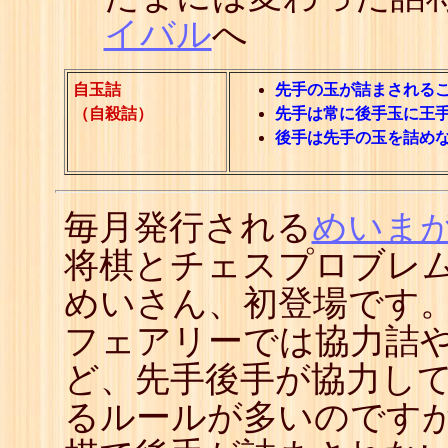
イバル
へ
自玉詰
先手の玉が詰まされる
（自殺詰）
先手は常に後手玉に王
後手は先手の玉を詰め
毎月発行される
めいま
将棋とチェスプロブレ
めいさん、初登場です
フェアリーでは協力詰
ど、先手後手が協力し
るルールが多いのですが