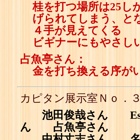
桂を打つ場所は25し
げられてしまう、とな
４手が見えてくる
ビギナーにもやさし
占魚亭さん：
金を打ち換える序が
カピタン展示室Ｎｏ．
池田俊哉さん Esta
ん 占魚亭さん
中村丈志さん 名越