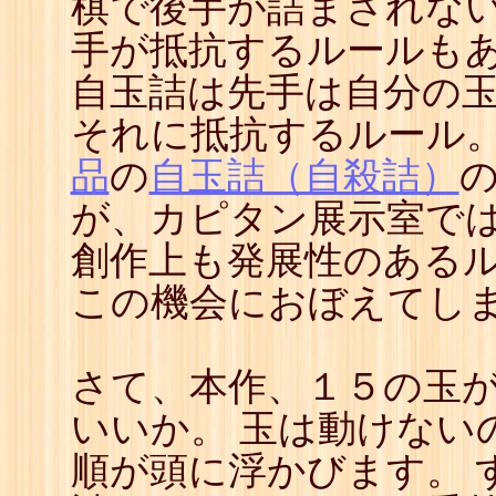
棋で後手が詰まされな
手が抵抗するルールも
自玉詰は先手は自分の
それに抵抗するルール。
品
の
自玉詰（自殺詰）
が、カピタン展示室で
創作上も発展性のある
この機会におぼえてし
さて、本作、１５の玉
いいか。 玉は動けない
順が頭に浮かびます。 