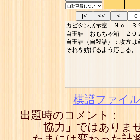
|<
<<
<
棋譜ファイル(
出題時のコメント：
「協力」ではありま
たまには変わった詰将