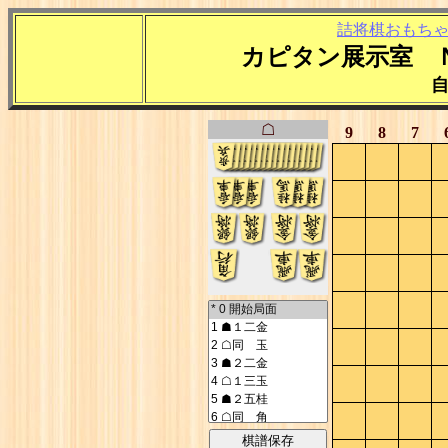
詰将棋おもち
カピタン展示室 
☖
9
8
7
棋譜保存