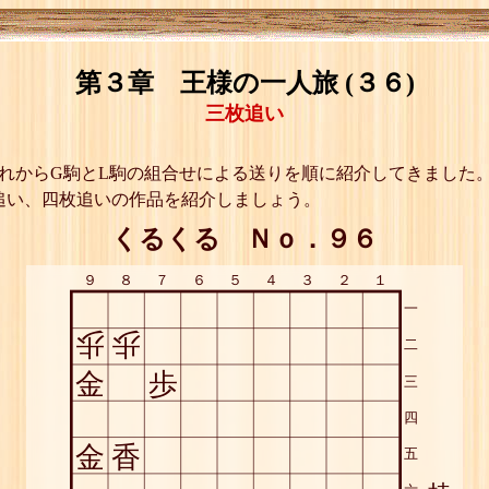
第３章 王様の一人旅 (３６)
三枚追い
れからG駒とL駒の組合せによる送りを順に紹介してきました。
追い、四枚追いの作品を紹介しましょう。
くるくる Ｎｏ．９６
９
８
７
６
５
４
３
２
１
一
歩
歩
二
金
歩
三
四
金
香
五