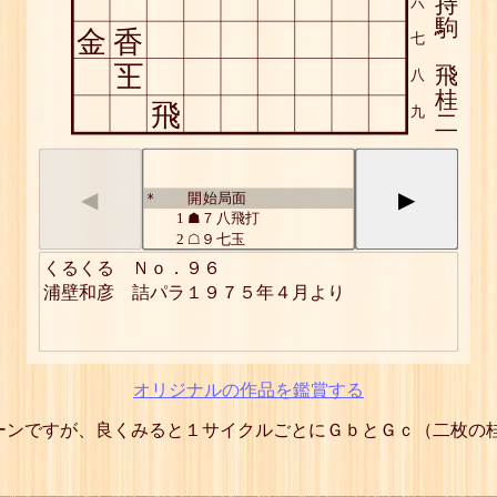
持
六
駒
金
香
七
玉
飛
八
桂
飛
九
二
◀
▶
開始局面
*
1
☗７八飛打
2
☖９七玉
3
☗８九桂
くるくる　Ｎｏ．９６

4
☖８七玉
5
☗９九桂
6
☖８六玉
7
☗７六飛
8
☖９五玉
9
☗８七桂
オリジナルの作品を鑑賞する
10
☖８五玉
11
☗９七桂
ーンですが、良くみると１サイクルごとにＧｂとＧｃ（二枚の
12
☖８四玉
13
☗７四飛
14
☖９三玉