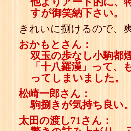
他よりアート的に、
すが御笑納下さい。
きれいに捌けるので、
おかもとさん：
双玉の歩なし小駒都
「十八羅漢」って、
ってしまいました。
松崎一郎さん：
駒捌きが気持ち良い
太田の渡し71さん：