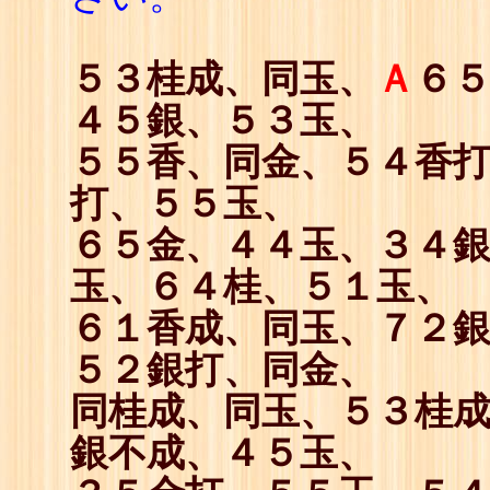
５３桂成、同玉、
Ａ
６
４５銀、５３玉、
５５香、同金、５４香
打、５５玉、
６５金、４４玉、３４
玉、６４桂、５１玉、
６１香成、同玉、７２
５２銀打、同金、
同桂成、同玉、５３桂
銀不成、４５玉、