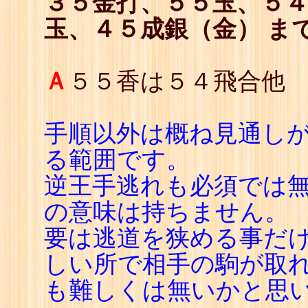
３５金打、５５玉、５
玉、４５成銀（金） ま
Ａ
５５香は５４飛合他
手順以外は概ね見通し
る範囲です。
逆王手逃れも必須では
の意味は持ちません。
要は逃道を狭める事だ
しい所で相手の駒が取
も難しくは無いかと思