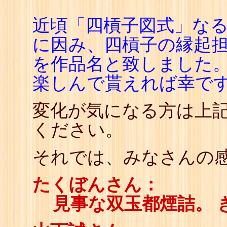
近頃「四槓子図式」な
に因み、四槓子の縁起
を作品名と致しました
楽しんで貰えれば幸で
変化が気になる方は上
ください。
それでは、みなさんの感
たくぼんさん：
見事な双玉都煙詰。 