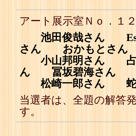
アート展示室Ｎｏ．１
池田俊哉さん Esta
さん おかもとさん
小山邦明さん 占
ん 冨坂碧海さん
松崎一郎さん 蛇塚
当選者は、全題の解答
す。