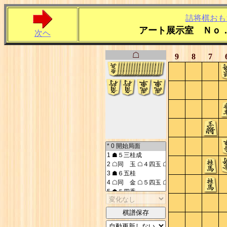
詰将棋おも
アート展示室 Ｎｏ
次ヘ
☖
9
8
7
棋譜保存