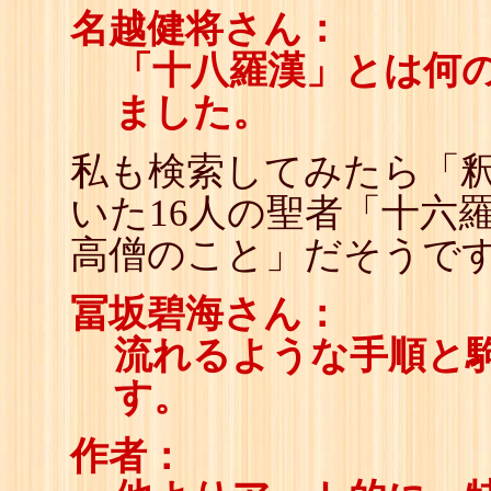
名越健将さん：
「十八羅漢」とは何
ました。
私も検索してみたら「
いた16人の聖者「十六羅
高僧のこと」だそうで
冨坂碧海さん：
流れるような手順と
す。
作者：