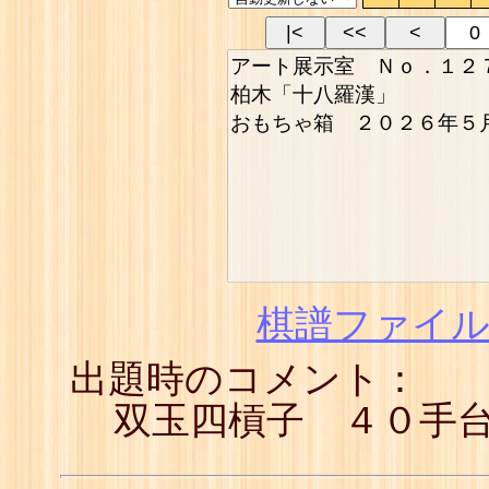
|<
<<
<
棋譜ファイル(
出題時のコメント：
双玉四槓子 ４０手