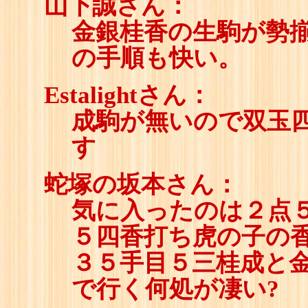
山下誠さん：
金銀桂香の生駒が勢揃
の手順も快い。
Estalightさん：
成駒が無いので双玉
す
蛇塚の坂本さん：
気に入ったのは２点
５四香打ち虎の子の香
３５手目５三桂成と
で行く何処が凄い?