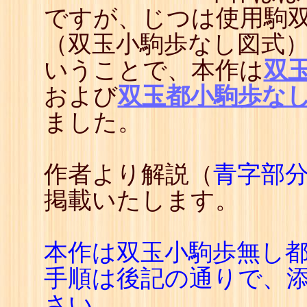
ですが、じつは使用駒
（双玉小駒歩なし図式）
いうことで、本作は
双
および
双玉都小駒歩な
ました。
作者より解説（
青字部
掲載いたします。
本作は双玉小駒歩無し
手順は後記の通りで、
さい。