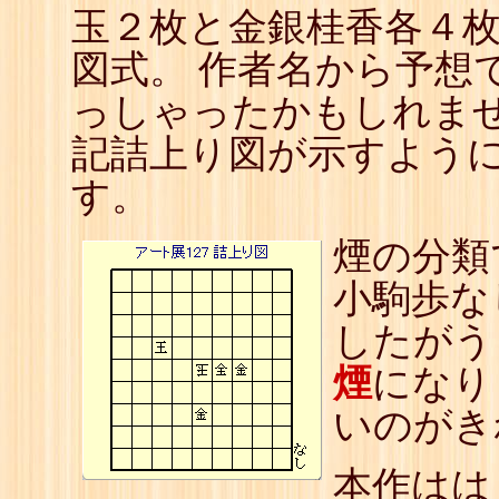
玉２枚と金銀桂香各４
図式。 作者名から予想
っしゃったかもしれませ
記詰上り図が示すよう
す。
煙の分類
小駒歩な
したがう
煙
になり
いのがき
本作はは