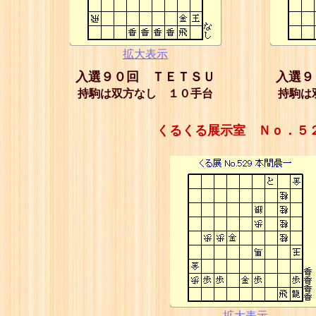
拡大表示
入選９０回 ＴＥＴＳＵ
入選９
持駒は双方なし １０手台
持駒は
くるくる展示室 Ｎｏ．５
拡大表示