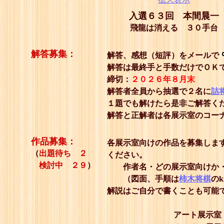
入選６３回 本間晨一
飛龍は消える ３０手台
解答募集：
解答、感想（短評）をメールで
解答は最終手と手数だけでＯＫ
締切：
２０２６年８月末
解答者全員から抽選で２名に
詰
１題でも解けたら是非ご解答く
解答と正解者は各展示室のコー
作品募集：
各展示室向けの作品を募集しま
（
出題待ち ２
ください。
検討中 ２９
）
作者名・どの展示室向けか・
（図面、手順は
柿木将棋
の
解説はご自分で書くことも可能
アート展示室