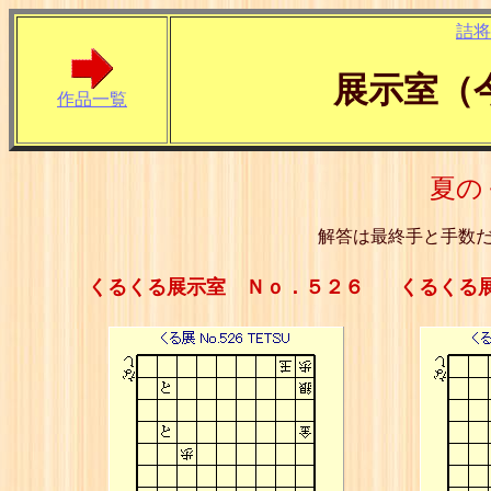
詰将
展示室（
作品一覧
夏の
解答は最終手と手数
くるくる展示室 Ｎｏ．５２６
くるくる