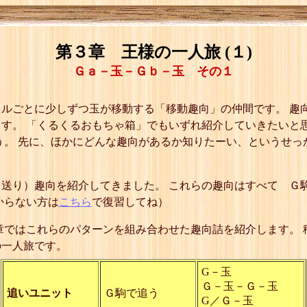
第３章 王様の一人旅 (１)
Ｇａ－玉－Ｇｂ－玉 その１
ルごとに少しずつ玉が移動する「移動趣向」の仲間です。 趣
す。 「くるくるおもちゃ箱」でもいずれ紹介していきたいと
う。 先に、ほかにどんな趣向があるか知りたーい、というせっ
送り）趣向を紹介してきました。 これらの趣向はすべて Ｇ
からない方は
こちら
で復習してね）
章ではこれらのパターンを組み合わせた趣向詰を紹介します。
の一人旅です。
G－玉
Ｇ－玉－Ｇ－玉
追いユニット
Ｇ駒で追う
G／Ｇ－玉