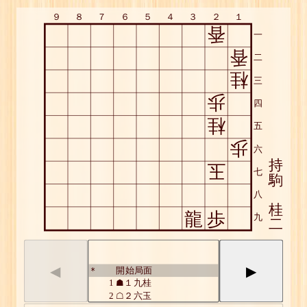
９
８
７
６
５
４
３
２
１
香
一
香
二
桂
三
歩
四
桂
五
歩
六
持
玉
七
駒
八
桂
龍
歩
九
二
◀
▶
開始局面
*
1
☗１九桂
2
☖２六玉