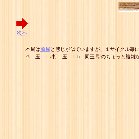
次ヘ
本局は
前局
と感じが似ていますが、１サイクル毎
Ｇ－玉－Ｌa打－玉－Ｌb－同玉 型のちょっと複雑