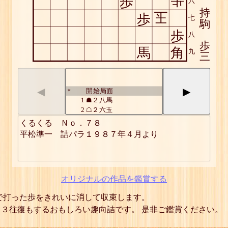
歩
歩
六
持
玉
歩
七
駒
歩
八
歩
馬
角
九
三
◀
▶
開始局面
*
1
☗２八馬
2
☖２六玉
3
☗２七歩
くるくる　Ｎｏ．７８

4
☖３五玉
5
☗３六歩
6
☖同 玉
7
☗３七馬
8
☖３五玉
9
☗３六歩
オリジナルの作品を鑑賞する
10
☖４四玉
11
☗４五歩
で打った歩をきれいに消して収束します。
12
☖同 玉
３往復もするおもしろい趣向詰です。 是非ご鑑賞ください。
13
☗４六馬
14
☖４四玉