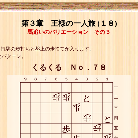
第３章 王様の一人旅 (１８)
馬追いのバリエーション その３
に持駒の歩打ちと盤上の歩捨てが入ります。
なパターン。
くるくる Ｎｏ．７８
９
８
７
６
５
４
３
２
１
一
歩
歩
と
二
歩
三
歩
と
四
歩
歩
五