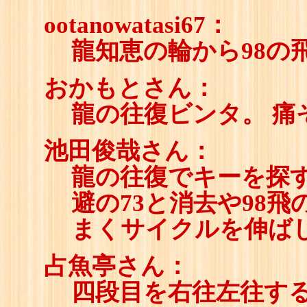
ootanowatasi67：
龍知恵の輪から98の
おかもとさん：
龍の往復ビンタ。 痛
池田俊哉さん：
龍の往復でキーを探
避の73と消去や98
まくサイクルを伸ば
占魚亭さん：
四段目を右往左往す