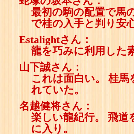
蛇塚の坂本さん：
最初の駒の配置で馬
で桂の入手と判り安
Estalightさん：
龍を巧みに利用した
山下誠さん：
これは面白い。 桂馬
れていた。
名越健将さん：
楽しい龍紀行。 飛道
に入り。