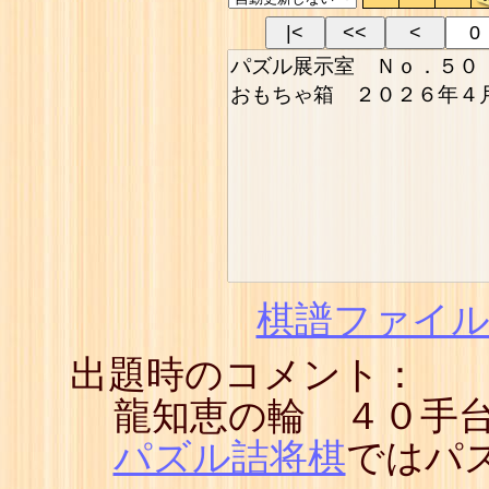
|<
<<
<
棋譜ファイル(
出題時のコメント：
龍知恵の輪 ４０手
パズル詰将棋
ではパ