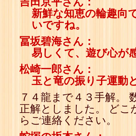
吉田京平さん：
新鮮な知恵の輪趣向で
いですね。
冨坂碧海さん：
易しくて、遊び心が
松崎一郎さん：
玉と竜の振り子運動
７４龍まで４３手解。 
正解としました。 どこ
らご連絡ください。