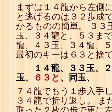
まずは１４龍から左側に
と逃げるのは３２歩成
かるものの簡単。 ３３
玉、３４龍と、５３まで
龍、４３玉、３４龍、５
最初のキーは６３と捨
１４龍、３３玉、２４
玉、
６３と
、同玉、
７４龍でもう１歩入手
３４龍で折り返し。 ま
取った２枚の歩で更に