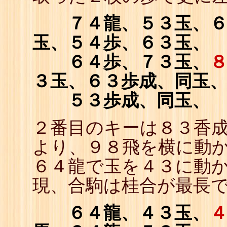
７４龍、５３玉、６４
玉、５４歩、６３玉、
６４歩、７３玉、
３玉、６３歩成、同玉
５３歩成、同玉、
２番目のキーは８３香成
より、９８飛を横に動
６４龍で玉を４３に動
現、合駒は桂合が最長
６４龍、４３玉、