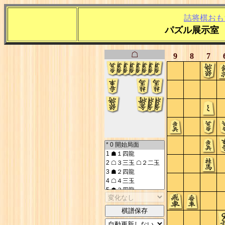
詰将棋おも
パズル展示室
☖
9
8
7
棋譜保存