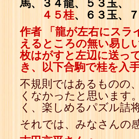
馬、３４龍、５３玉、
４５桂
、６３玉、
作者 「龍が左右にスラ
えるところの無い易しい
枚はがすと左辺に送っ
き、以下合駒で桂を入
不規則ではあるものの
くなかったと思います。
く、楽しめるパズル詰
それでは、みなさんの感