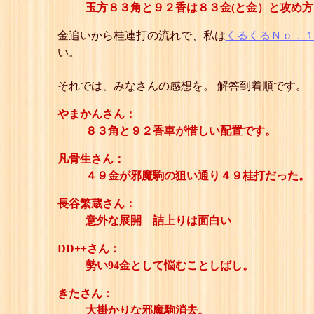
玉方８３角と９２香は８３金(と金）と攻め
金追いから桂連打の流れで、私は
くるくるＮｏ．
い。
それでは、みなさんの感想を。 解答到着順です。
やまかんさん：
８３角と９２香車が惜しい配置です。
凡骨生さん：
４９金が邪魔駒の狙い通り４９桂打だった。
長谷繁蔵さん：
意外な展開 詰上りは面白い
DD++さん：
勢い94金として悩むことしばし。
きたさん：
大掛かりな邪魔駒消去。