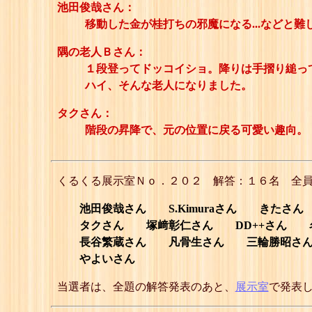
池田俊哉さん：
移動した金が桂打ちの邪魔になる...などと
隅の老人Ｂさん：
１段登ってドッコイショ。降りは手摺り縋っ
ハイ、そんな老人になりました。
タクさん：
階段の昇降で、元の位置に戻る可愛い趣向。
くるくる展示室Ｎｏ．２０２ 解答：１６名 全
池田俊哉さん S.Kimuraさん きたさ
タクさん 塚﨑彰仁さん DD++さん 名
長谷繁蔵さん 凡骨生さん 三輪勝昭さん
やよいさん
当選者は、全題の解答発表のあと、
展示室
で発表