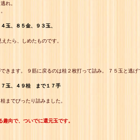
て逃れ。
う。
８４玉、８５金、９３玉、
見えたら、しめたものです。
できます。 ９筋に戻るのは桂２枚打って詰み。 ７５玉と逃げ
５７玉、４９桂 まで１７手
９桂までぴったり詰みました。
る趣向で、ついでに還元玉です。
。
。