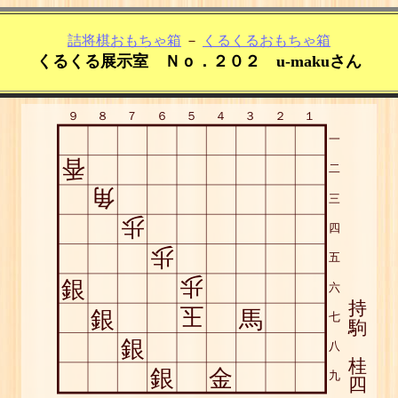
詰将棋おもちゃ箱
－
くるくるおもちゃ箱
くるくる展示室 Ｎｏ．２０２ u-makuさん
９
８
７
６
５
４
３
２
１
一
香
二
角
三
歩
四
歩
五
歩
銀
六
持
玉
銀
馬
七
駒
銀
八
桂
銀
金
九
四