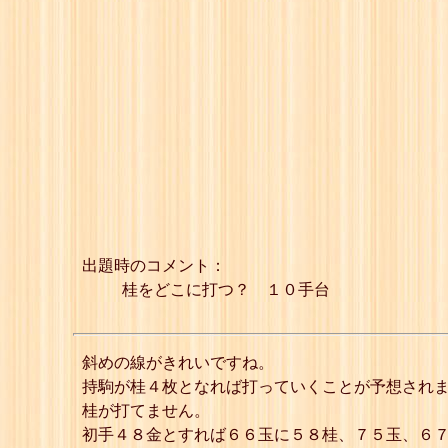
出題時のコメント：
桂をどこに打つ？ １０手台
斜めの線がきれいですね。
持駒が桂４枚となれば打っていくことが予想されま
桂が打てません。
初手４８金とすれば６６玉に５８桂、７５玉、６