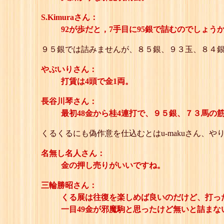
S.Kimuraさん：
92が歩だと，7手目に95銀で詰むのでしょう
９５銀では詰みませんが、８５銀、９３玉、８４
やぶいりさん：
打賃は4頭で金1両。
長谷川琴さん：
最初48金から桂4連打で、９５銀、７３馬の
くるくるにも偽作意を仕込むとはu-makuさん、
名無し名人さん：
金の押し売りがいいですね。
三輪勝昭さん：
くる展は往復を楽しめば良いのだけど、打っ
一目49金が邪魔駒と思ったけど無いと詰まな