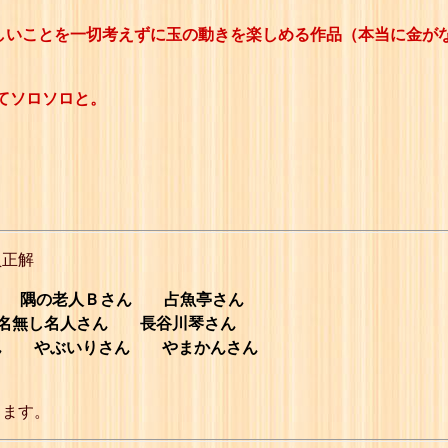
難しいことを一切考えずに玉の動きを楽しめる作品（本当に金が
てソロソロと。
員正解
ん 隅の老人Ｂさん 占魚亭さん
無し名人さん 長谷川琴さん
 やぶいりさん やまかんさん
します。