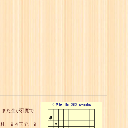
、また金が邪魔で
５桂、９４玉で、９