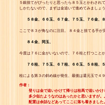
５銀捨てがぴったりと思ったら８５玉とかわされ
しかたないので、まずは金追いで進めてみましょ
５８金、６６玉、６７金、７５玉、７６金、
ここで８３が角なのに注目。 ８４金と捨てる手が
８４金、同玉、
今度は７６に金がいないので、７６桂と打つことが
７６桂、７５玉、６７桂、６６玉、５８桂、
桂による第３の斜め線が発生、最後は還元玉で４
作者：
登りは金で追いかけて帰りは桂馬で追いかけ
多少似たようなのはあったかと思いますが。
配置は余詰などあってここに落ち着きました