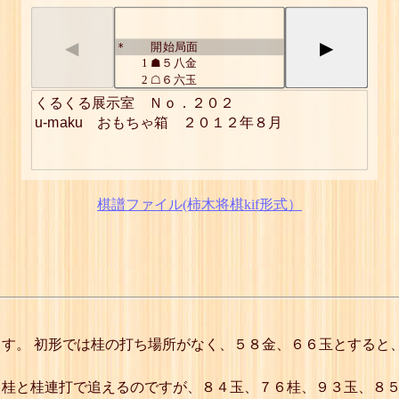
◀
▶
開始局面
*
1
☗５八金
2
☖６六玉
3
☗６七金
くるくる展示室　Ｎｏ．２０２

4
☖７五玉
u-maku　おもちゃ箱　２０１２年８月
5
☗７六金
6
☖８四玉
7
☗８五金
8
☖９三玉
9
☗８四金
棋譜ファイル(柿木将棋kif形式）
10
☖同 玉
11
☗７六桂
12
☖７五玉
13
☗６七桂
14
☖６六玉
15
☗５八桂
16
☖５七玉
17
☗４九桂
す。 初形では桂の打ち場所がなく、５８金、６６玉とすると
詰
７桂と桂連打で追えるのですが、８４玉、７６桂、９３玉、８