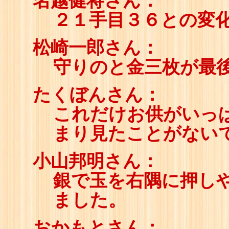
名越健将さん：
２１手目３６との変
松崎一郎さん：
守りのと金三枚が最
たくぼんさん：
これだけお供がいっ
まり見たことがないで
小山邦明さん：
銀で玉を右隅に押し
ました。
おかもとさん：