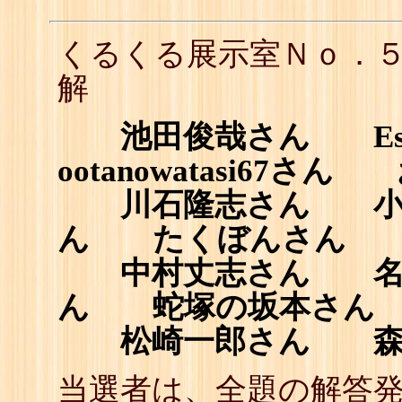
くるくる展示室Ｎｏ．
解
池田俊哉さん Est
ootanowatasi67
川石隆志さん 小
ん たくぼんさん
中村丈志さん 名
ん 蛇塚の坂本さん
松崎一郎さん 森
当選者は、全題の解答