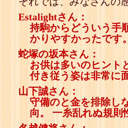
それでは、みなさんの感
Estalightさん：
持駒からどういう手
かりやすかったです
蛇塚の坂本さん：
お供は多いのヒント
付き従う姿は非常に
山下誠さん：
守備のと金を排除し
向。 一糸乱れぬ規則