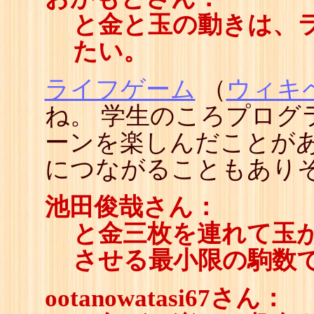
と金と玉の動きは、
たい。
ライフゲーム
（
ウィキ
ね。 学生のころプログ
ーンを楽しんだことがあ
につながることもあり
池田俊哉さん：
と金三枚を連れて玉が
させる最小限の駒数
ootanowatasi67さん：