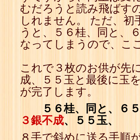
むだろうと読み飛ばす
しれません。 ただ、初
うと、５６桂、同と、
なってしまうので、こ
これで３枚のお供が先
成、５５玉と最後に玉
が完了します。
５６桂、同と、６５
３銀不成
、５５玉、
８手で斜めに送る手順