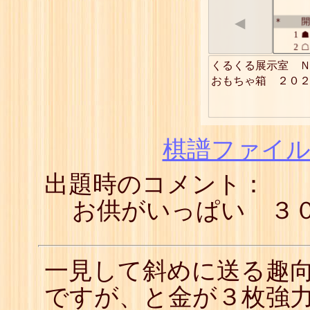
◀
開
*
1
☗
2
☖
3
☗
くるくる展示室　Ｎ
4
☖
おもちゃ箱　２０
5
☗
6
☖
7
☗
8
☖
9
☗
棋譜ファイル(
10
☖
11
☗
出題時のコメント：
12
☖
13
☗
14
☖
お供がいっぱい ３
15
☗
16
☖
17
☗
18
☖
一見して斜めに送る趣
19
☗
20
☖
ですが、と金が３枚強
21
☗
22
☖