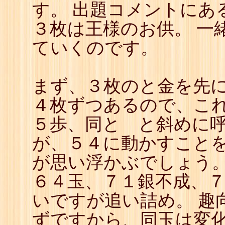
す。 出題コメントにあ
23
☗
24
☖
３枚は王様のお供。 一
25
☗
26
☖
ていくのです。
27
☗
28
☖
29
☗
30
☖
まず、３枚のと金を先に
31
☗
32
☖
４枚ずつあるので、こ
33
☗
34
☖
５歩、同と と斜めに呼
35
☗
が、５４に動かすこと
が思い浮かぶでしょう。
６４玉、７１銀不成、
いですが追い詰め。 趣
ずですから、同玉は変