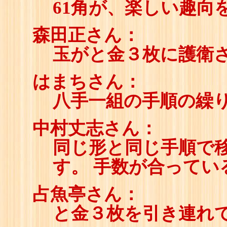
61角が、楽しい趣向
森田正さん：
玉がと金３枚に護衛さ
はまちさん：
八手一組の手順の繰
中村丈志さん：
同じ形と同じ手順で
す。 手数が合ってい
占魚亭さん：
と金３枚を引き連れ