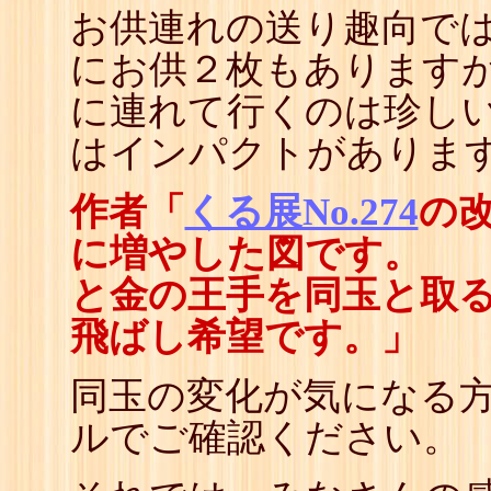
お供連れの送り趣向では
にお供２枚もあります
に連れて行くのは珍しい
はインパクトがありま
作者「
くる展No.274
の
に増やした図です。
と金の王手を同玉と取
飛ばし希望です。」
同玉の変化が気になる
ルでご確認ください。