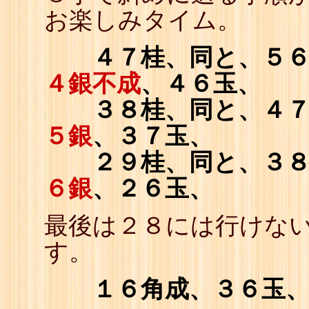
お楽しみタイム。
４７桂、同と、５６
４銀不成
、４６玉、
３８桂、同と、４７
５銀
、３７玉、
２９桂、同と、３８
６銀
、２６玉、
最後は２８には行けな
す。
１６角成、３６玉、