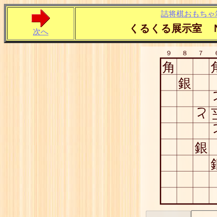
詰将棋おもちゃ
くるくる展示室 
次へ
９
８
７
角
銀
と
銀