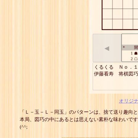
◀
開
*
1
☗
2
☖
3
☗
くるくる　Ｎｏ．１
4
☖
5
☗
6
☖
7
☗
8
☖
9
☗
オリジ
10
☖
11
☗
「Ｌ－玉－Ｌ－同玉」のパターンは、捨て送り趣向と
12
☖
本局、図巧の中にあるとは思えない素朴な味わいです
13
☗
(^^;
14
☖
15
☗