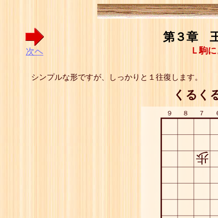
第３章 王
Ｌ駒に
次ヘ
シンプルな形ですが、しっかりと１往復します。
くるく
９
８
７
歩