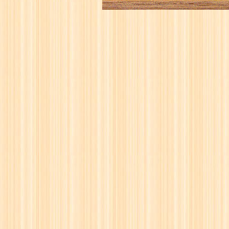
16
☖
17
☗
18
☖
19
☗
20
☖
21
☗
22
☖
23
☗
24
☖
25
☗