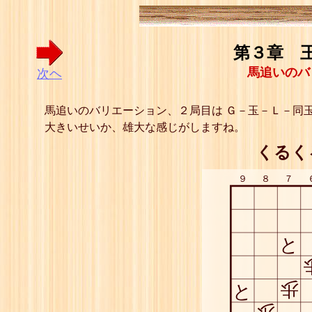
第３章 王
馬追いのバ
次ヘ
馬追いのバリエーション、２局目は Ｇ－玉－Ｌ－同玉
大きいせいか、雄大な感じがしますね。
くるく
９
８
７
と
歩
と