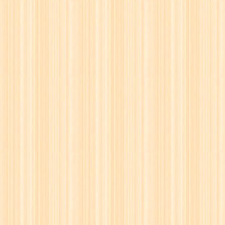
15
☗
16
☖
17
☗
18
☖
19
☗
20
☖
21
☗
22
☖
23
☗