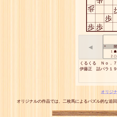
歩
歩
歩
歩
歩
◀
開
*
1
☗
2
☖
3
☗
くるくる　Ｎｏ．７
4
☖
5
☗
6
☖
7
☗
8
☖
9
☗
オリジ
10
☖
11
☗
オリジナルの作品では、二枚馬によるパズル的な追回
12
☖
13
☗
14
☖