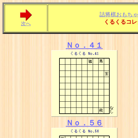
詰将棋おもち
くるくるコレ
次へ
Ｎｏ．４１
Ｎｏ．５６