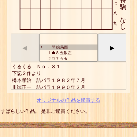
持
七
駒
八
な
九
し
◀
▶
開始局面
*
1
☗８五銀左
2
☖７五玉
3
☗７六飛
くるくる　Ｎｏ．８１

4
☖６四玉
下記２作より

5
☗６五銀左
橋本孝治　詰パラ１９８２年７月

6
☖５五玉
7
☗５六飛
8
☖４四玉
9
☗４五銀左
オリジナルの作品を鑑賞する
10
☖３五玉
11
☗３六飛
すばらしい作品。 是非ご鑑賞ください。
12
☖２四玉
13
☗２五銀
14
☖１五玉
15
☗１六飛