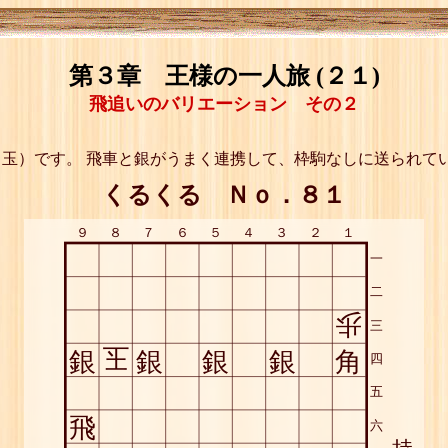
第３章 王様の一人旅 (２１)
飛追いのバリエーション その２
玉）です。 飛車と銀がうまく連携して、枠駒なしに送られて
くるくる Ｎｏ．８１
９
８
７
６
５
４
３
２
１
一
二
歩
三
玉
銀
銀
銀
銀
角
四
五
飛
六