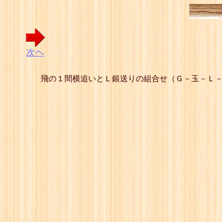
次ヘ
飛の１間横追いとＬ銀送りの組合せ（Ｇ－玉－Ｌ－