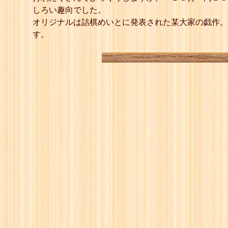
10
☖
しろい趣向でした。
11
☗
オリジナルは詰棋めいとに発表された某大家の戯作。
12
☖
13
☗
す。
14
☖
15
☗
16
☖
17
☗