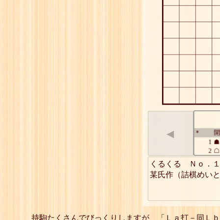
◀
開
*
1
☗
2
☖
3
☗
くるくる　Ｎｏ．１
4
☖
某氏作（詰棋めい
5
☗
6
☖
7
☗
8
☖
9
☗
持駒たくさんでびっくりしますが、「Ｌａ打－同Ｌｂ