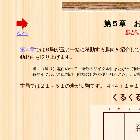
第５章 お
歩が
次ヘ
第４章
ではＧ駒が玉と一緒に移動する趣向を紹介して
動趣向を取り上げます。
追い（送り）趣向の中で、複数のサイクルにまたがって同一
各サイクルごとに別の（同種の）駒が使われるとき、この駒
本局では２１～５１の歩がＬ駒です。 ４×４＋１＝１
くるく
９
８
７