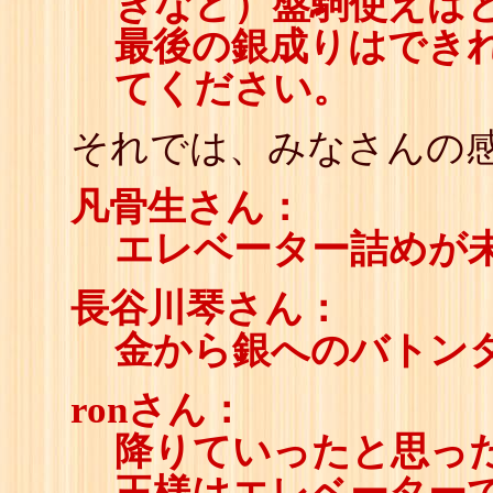
きなど）盤駒使えば
最後の銀成りはでき
てください。
それでは、みなさんの感
凡骨生さん：
エレベーター詰めが
長谷川琴さん：
金から銀へのバトン
ronさん：
降りていったと思っ