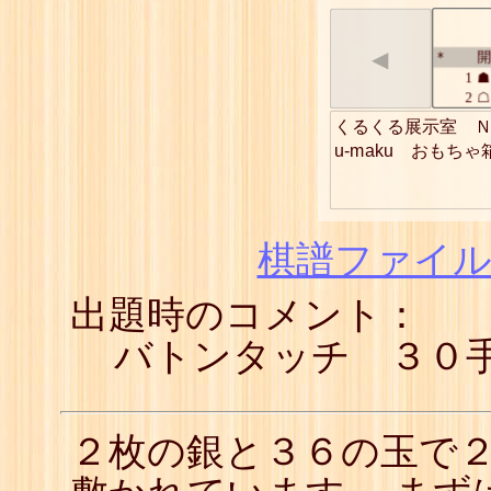
◀
開
*
1
☗
2
☖
3
☗
くるくる展示室　Ｎ
4
☖
u-maku　おもち
5
☗
6
☖
7
☗
8
☖
9
☗
棋譜ファイル(
10
☖
11
☗
出題時のコメント：
12
☖
13
☗
14
☖
バトンタッチ ３０
15
☗
16
☖
17
☗
18
☖
２枚の銀と３６の玉で
19
☗
20
☖
21
☗