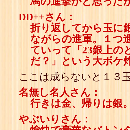
馬の進撃かと思った
DD++さん：
折り返してから玉に
ながらの進軍。１つ
ていって「23銀上の
だ？」という大ボケ
ここは成らないと１３
名無し名人さん：
行きは金、帰りは銀
やぶいりさん：