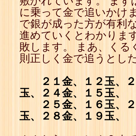
敷かれています。 まず
22
☖
に乗って金で追いかけま
23
☗
24
☖
で銀が成った方が有利
25
☗
26
☖
進めていくとわかりま
27
☗
28
☖
敗します。 まあ、くる
29
☗
30
☖
則正しく金で追うとし
31
☗
32
☖
33
☗
２１金、１２玉、
玉、２４金、１５玉、
２５金、１６玉、
玉、２８金、１９玉、