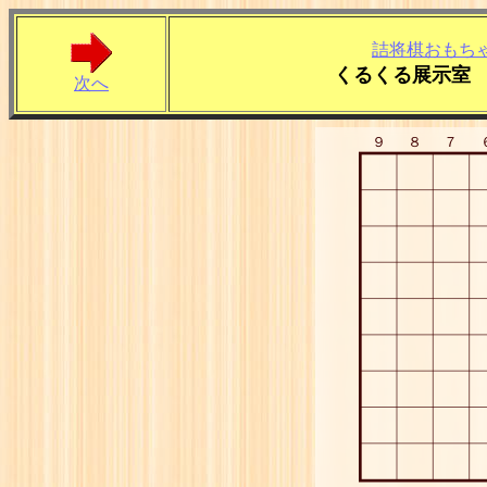
詰将棋おもち
くるくる展示室 
次へ
９
８
７