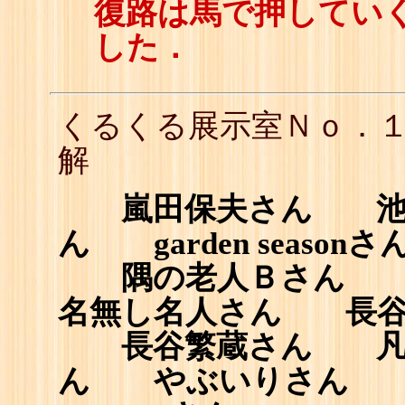
復路は馬で押してい
した．
くるくる展示室Ｎｏ．
解
嵐田保夫さん 池田俊
ん garden seas
隅の老人Ｂさん 
名無し名人さん 長谷
長谷繁蔵さん 凡
ん やぶいりさん 