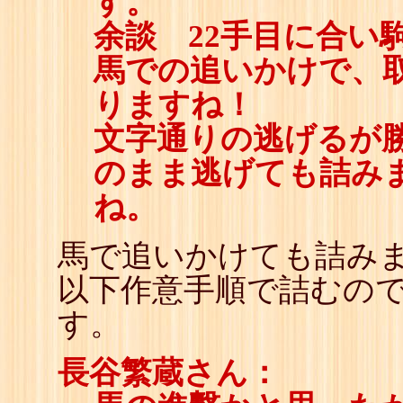
す。
余談 22手目に合い
馬での追いかけで、
りますね！
文字通りの逃げるが
のまま逃げても詰み
ね。
馬で追いかけても詰み
以下作意手順で詰むの
す。
長谷繁蔵さん：