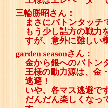
王様はエレベーター
三輪勝昭さん：
まさにバトンタッチ
もう少し詰方の戦力
すが、意外に難しい
garden seasonさん：
金から銀へのバトン
王様の動力源は、金
逃避！
いや、各マス逃避で
だんだん楽しくなっ