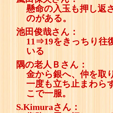
懸命の入玉も押し返
のがある。
池田俊哉さん：
11⇒19をきっちり
いる
隅の老人Ｂさん：
金から銀へ、仲を取り
一度も立ち止まわら
こで一服。
S.Kimuraさん：