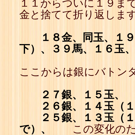
１１からついに１９まで
金と捨てて折り返しま
１８金、同玉、１
下）、３９馬、１６玉
ここからは銀にバトン
２７銀、１５玉、
２６銀、１４玉（
２５銀、１３玉（
で）、
この変化のため