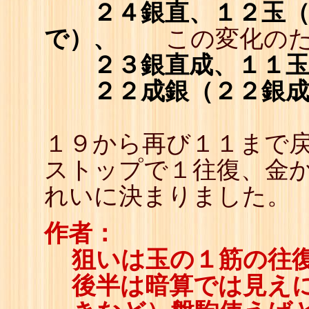
２４銀直、１２玉
で）、
この変化のため
２３銀直成、１１
２２成銀（２２銀
１９から再び１１まで戻
ストップで１往復、金
れいに決まりました。
作者：
狙いは玉の１筋の往
後半は暗算では見え