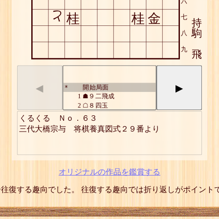
六
と
桂
桂
金
七
持
駒
八
九
飛
◀
▶
開始局面
*
1
☗９二飛成
2
☖８四玉
3
☗８五飛
くるくる　Ｎｏ．６３

4
☖７三玉
三代大橋宗与　将棋養真図式２９番より
5
☗８二龍
6
☖６四玉
7
☗６五飛
8
☖５三玉
9
☗５二龍
オリジナルの作品を鑑賞する
10
☖４四玉
11
☗４五飛
往復する趣向でした。 往復する趣向では折り返しがポイント
12
☖３三玉
13
☗２二龍
14
☖２四玉