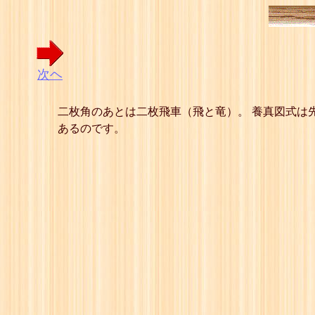
次ヘ
二枚角のあとは二枚飛車（飛と竜）。 養真図式は
あるのです。