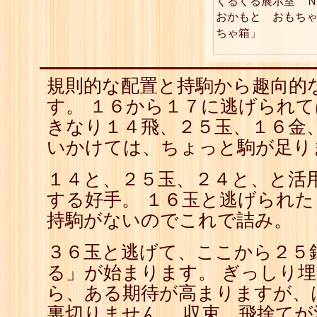
くるくる展示室　Ｎ
4
☖
おかもと　おもちゃ
5
☗
ちゃ箱」
6
☖
7
☗
8
☖
9
☗
規則的な配置と持駒から趣向的
10
☖
11
☗
す。 １６から１７に逃げられ
12
☖
きなり１４飛、２５玉、１６金
13
☗
14
☖
いかけては、ちょっと駒が足り
15
☗
16
☖
１４と、２５玉、２４と、と活
17
☗
18
☖
する好手。 １６玉と逃げられ
19
☗
持駒がないのでこれで詰み。
20
☖
21
☗
３６玉と逃げて、ここから２５
る」が始まります。 ぎっしり
ら、ある期待が高まりますが、
裏切りません。 収束、飛捨て