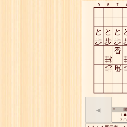
９
８
７
と
と
と
歩
歩
歩
香
桂
歩
角
◀
開
*
1
☗
2
☖
3
☗