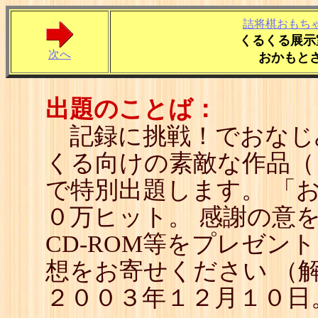
詰将棋おもち
くるくる展示
次へ
おかもと
出題のことば：
記録に挑戦！でおなじ
くる向けの素敵な作品（
で特別出題します。 「
０万ヒット。 感謝の意
CD-ROM等をプレゼント
想をお寄せください （
２００３年１２月１０日