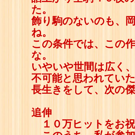
た。
飾り駒のないのも、
ね。
この条件では、この
な。
いやいや世間は広く
不可能と思われてい
長生きをして、次の
追伸
１０万ヒットをお祝