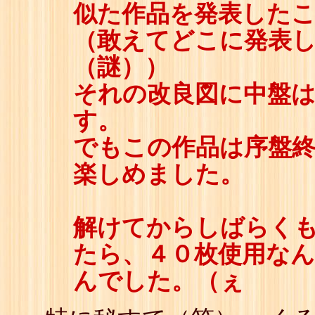
似た作品を発表した
（敢えてどこに発表
（謎））
それの改良図に中盤
す。
でもこの作品は序盤終
楽しめました。
解けてからしばらく
たら、４０枚使用な
んでした。（ぇ