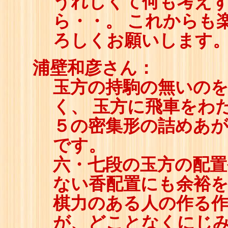
うれしくて何も考え
ら・・。 これからも
ろしくお願いします
浦壁和彦さん：
玉方の持駒の無いの
く、 玉方に飛車をわ
５の密集形の詰めあ
です。
六・七段の玉方の配
ない香配置にも余裕
棋力のある人の作る
が、どことなくにじ