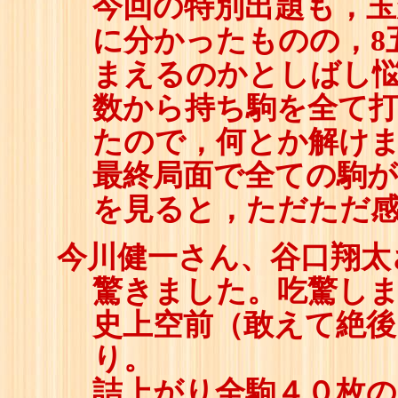
今回の特別出題も，
に分かったものの，8
まえるのかとしばし悩
数から持ち駒を全て
たので，何とか解け
最終局面で全ての駒が
を見ると，ただただ
今川健一さん、谷口翔太
驚きました。吃驚し
史上空前（敢えて絶後
り。
詰上がり全駒４０枚の