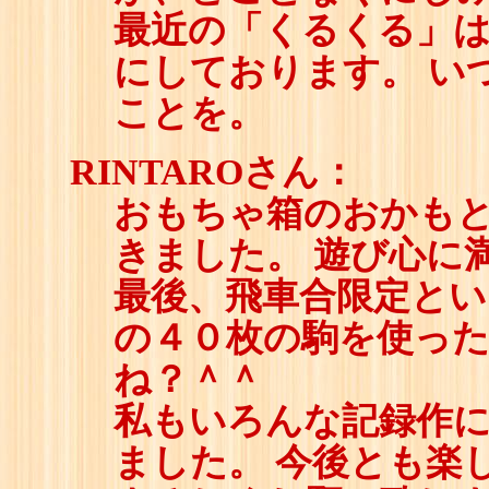
最近の「くるくる」
にしております。 い
ことを。
RINTAROさん：
おもちゃ箱のおかも
きました。 遊び心に
最後、飛車合限定とい
の４０枚の駒を使っ
ね？＾＾
私もいろんな記録作
ました。 今後とも楽