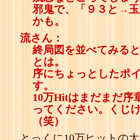
邪鬼で、「９３と→玉
かも。
流さん：
終局図を並べてみると
とは。
序にちょっとしたポ
す。
10万Hitはまだまだ
ってください。くじ
（笑）
とっくに10万ヒットの