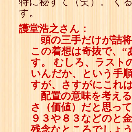
特に秘すて（笑）。 く
す。
護堂浩之さん：
頭の三手だけが詰将
この着想は奇抜で、“
す。 むしろ、ラスト
いんだか、という手
すが、さすがにこれ
配置の意味を考える
さ（価値）だと思っ
９３や８３などのと
残念なところでしょう