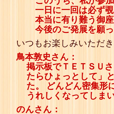
このうち、私が参加
一日に一回は必ず覗
本当に有り難う御座
今後のご発展を願っ
いつもお楽しみいただき
鳥本敦史さん：
掲示板でＴＥＴＳＵ
たらひょっとして」
た。 どんどん密集形
うれしくなってしま
のんさん：