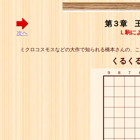
第３章 王
Ｌ駒に
次ヘ
ミクロコスモスなどの大作で知られる橋本さんの、こ
くるく
９
８
７