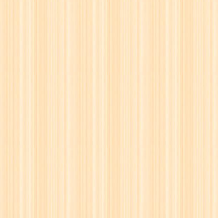
16
☖
17
☗
18
☖
19
☗
20
☖
21
☗
22
☖
23
☗
24
☖
25
☗
26
☖
27
☗
28
☖
29
☗