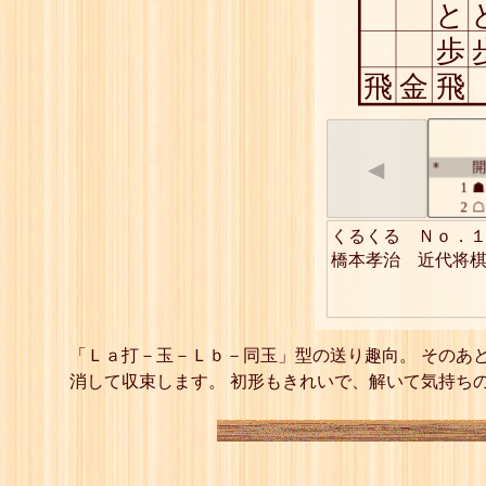
と
歩
飛
金
飛
◀
開
*
1
☗
2
☖
3
☗
くるくる　Ｎｏ．１
4
☖
橋本孝治　近代将
5
☗
6
☖
7
☗
8
☖
9
☗
「Ｌａ打－玉－Ｌｂ－同玉」型の送り趣向。 そのあ
10
☖
消して収束します。 初形もきれいで、解いて気持ち
11
☗
12
☖
13
☗
14
☖
15
☗