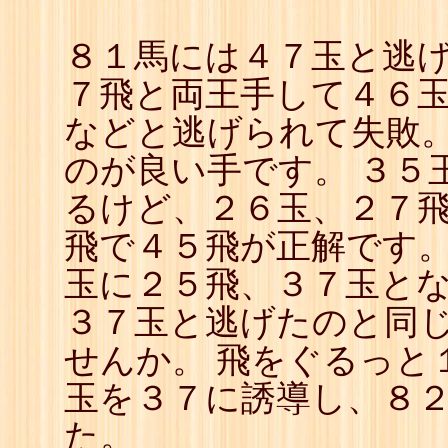
８１馬には４７玉と逃げ
７飛と両王手して４６玉
などと逃げられて失敗。
のが良い手です。 ３５
るけど、２６玉、２７飛
飛で４５飛が正解です。
玉に２５飛、３７玉と
３７玉と逃げたのと同
せんか。 飛をぐるっと
玉を３７に誘導し、８
た。