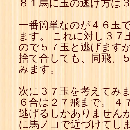
８１馬に玉の逃げ方は
46
☖
47
☗
48
☖
49
☗
一番簡単なのが４６玉
50
☖
51
☗
ます。 これに対し３７
ので５７玉と逃げます
捨て合しても、同飛、
みます。
次に３７玉を考えてみま
６合は２７飛まで。 ４
逃げるしかありません
に馬ノコで近づけてし