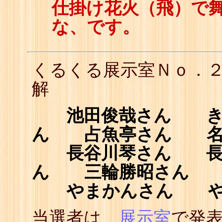
仕掛け花火（飛）で
な、です。
くるくる展示室Ｎｏ．
解
池田俊哉さん き
ん 占魚亭さん 名
長谷川琴さん 長
ん 三輪勝昭さん 
やまかんさん や
当選者は、
展示室
で発