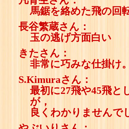
凡骨生さん：
馬鋸を絡めた飛の回
長谷繁蔵さん：
玉の逃げ方面白い
きたさん：
非常に巧みな仕掛け
S.Kimuraさん：
最初に27飛や45飛
が，
良くわかりませんで
やぶいりさん：