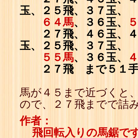
玉、２５飛、３７玉、
６４馬
、３６玉、
２７飛、４６玉、
玉、２５飛、３７玉、
５５馬
、３６玉、
２７飛 まで５１
馬が４５まで近づくと
ので、２７飛までで詰
作者：
飛回転入りの馬鋸で