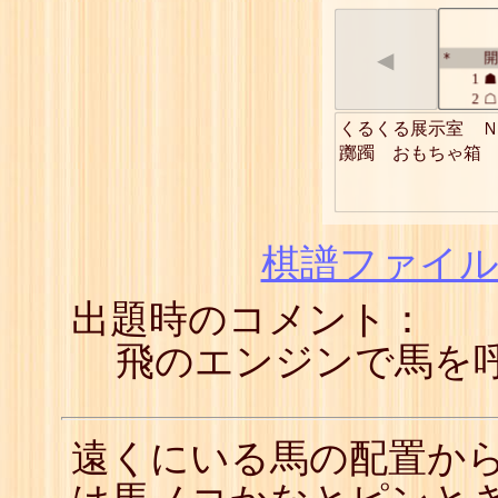
◀
開
*
1
☗
2
☖
3
☗
くるくる展示室　Ｎ
4
☖
躑躅　おもちゃ箱
5
☗
6
☖
7
☗
8
☖
9
☗
棋譜ファイル(
10
☖
11
☗
出題時のコメント：
12
☖
13
☗
14
☖
飛のエンジンで馬を
15
☗
16
☖
17
☗
18
☖
遠くにいる馬の配置か
19
☗
20
☖
21
☗