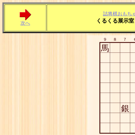
詰将棋おもち
くるくる展示室
次へ
９
８
７
馬
銀