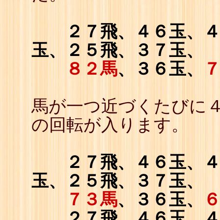
２７飛、４６玉、
玉、２５飛、３７玉、
８２馬
、３６玉、
馬が一つ近づくたびに
の回転が入ります。
２７飛、４６玉、
玉、２５飛、３７玉、
７３馬
、３６玉、
２７飛、４６玉、