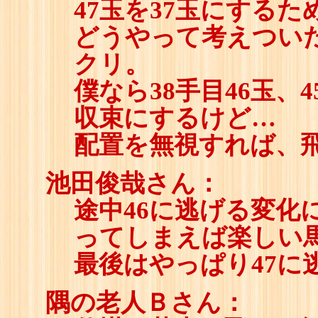
47玉を37玉にする
どうやって考えつい
クリ。
僕なら38手目46玉、
収束にするけど…
配置を無視すれば、
池田俊哉さん：
途中46に逃げる変化
ってしまえば楽しい
最後はやっぱり47に
隅の老人Ｂさん：