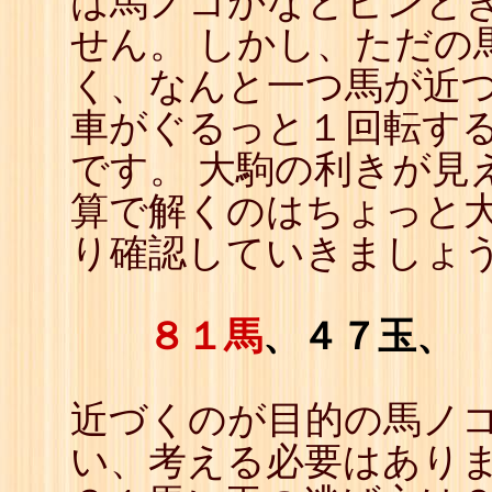
は馬ノコかなとピンと
22
☖
せん。 しかし、ただの
23
☗
24
☖
く、なんと一つ馬が近
25
☗
26
☖
車がぐるっと１回転す
27
☗
28
☖
です。 大駒の利きが見
29
☗
30
☖
算で解くのはちょっと
31
☗
32
☖
り確認していきましょ
33
☗
34
☖
35
☗
36
☖
37
☗
８１馬
、４７玉、
38
☖
39
☗
40
☖
41
☗
近づくのが目的の馬ノ
42
☖
43
☗
い、考える必要はあり
44
☖
45
☗