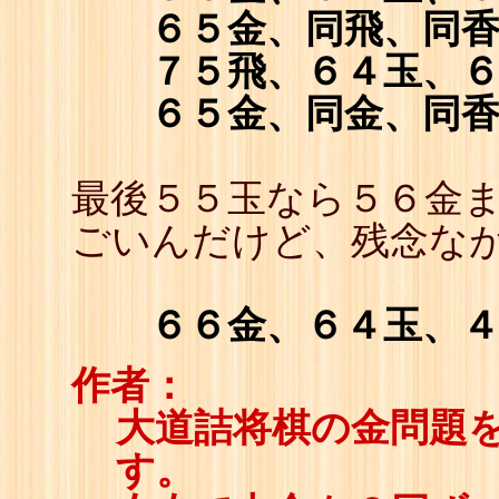
６５金、同飛、同
７５飛、６４玉、
６５金、同金、同
最後５５玉なら５６金
ごいんだけど、残念な
６６金、６４玉、
作者：
大道詰将棋の金問題
す。