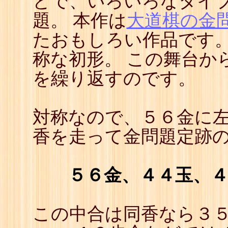
とで、いろいろなタイ
22
☖
題。 本作は
大道棋の金
23
☗
24
☖
たおもしろい作品です。
25
☗
26
☖
称な初形。 この舞台か
27
☗
28
☖
を繰り返すのです。
29
☗
30
☖
31
☗
32
☖
対称なので、５６金に
33
☗
34
☖
香を走って金問題定跡
35
☗
５６金、４４玉、
この中合は同香なら３