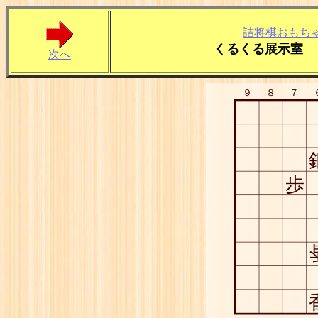
詰将棋おもち
くるくる展示室 
次へ
９
８
７
歩