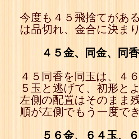
今度も４５飛捨てがあ
は品切れ、金合に決ま
４５金、同金、同
４５同香を同玉は、４６
５玉と逃げて、初形と
左側の配置はそのまま
順が左側でもう一度で
５６金、６４玉、