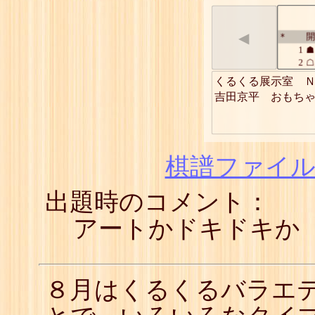
◀
開
*
1
☗
2
☖
3
☗
くるくる展示室　Ｎ
4
☖
吉田京平　おもち
5
☗
6
☖
7
☗
8
☖
9
☗
棋譜ファイル(
10
☖
11
☗
出題時のコメント：
12
☖
13
☗
14
☖
アートかドキドキか
15
☗
16
☖
17
☗
18
☖
８月はくるくるバラエ
19
☗
20
☖
21
☗