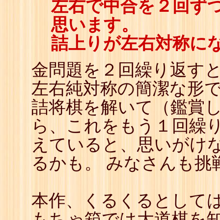
左右で中合を２回ず
思います。
詰上りが左右対称に
金問題を２回繰り返すと
左右純対称の簡潔な形
詰将棋を解いて（鑑賞
ら、これをもう１回繰
えていると、思いがけ
るかも。 みなさんも挑
本作、くるくるとして
もちゃ箱では大道棋を