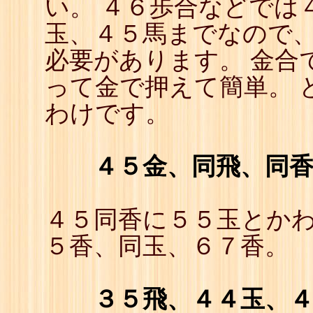
い。 ４６歩合などでは
玉、４５馬までなので
必要があります。 金合
って金で押えて簡単。 
わけです。
４５金、同飛、同
４５同香に５５玉とか
５香、同玉、６７香。
３５飛、４４玉、