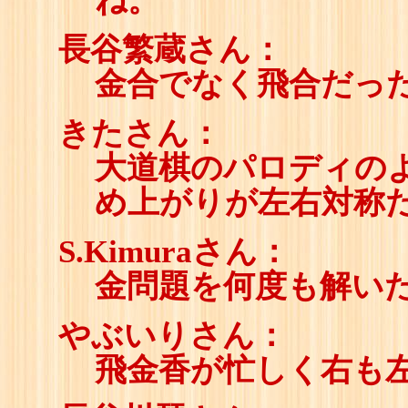
ね。
長谷繁蔵さん：
金合でなく飛合だっ
きたさん：
大道棋のパロディの
め上がりが左右対称
S.Kimuraさん：
金問題を何度も解い
やぶいりさん：
飛金香が忙しく右も