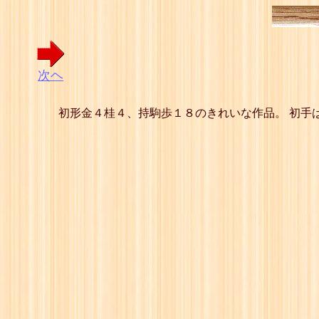
次ヘ
初形金４桂４、持駒歩１８のきれいな作品。 初手