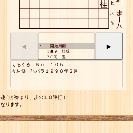
駒
桂
七
歩
八
十
九
八
◀
▶
開始局面
*
1
☗９一桂成
2
☖同 玉
3
☗９二歩
くるくる　Ｎｏ．１０５

4
☖同 玉
今村修　詰パラ１９９８年２月
5
☗９三歩
6
☖８一玉
7
☗８二歩
8
☖同 玉
9
☗８三歩
の趣向が始まり、歩の１８連打！
10
☖７一玉
くなります。
11
☗７二歩
12
☖同 玉
13
☗７三歩
14
☖６一玉
15
☗６二歩