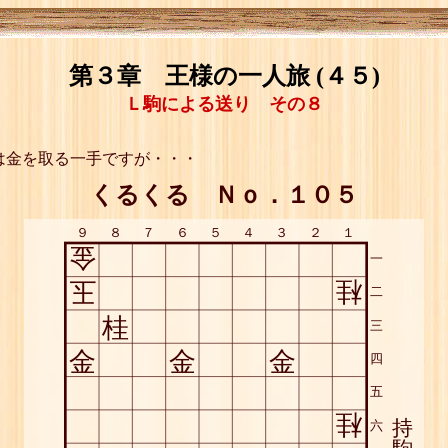
第３章 王様の一人旅 (４５)
Ｌ駒による送り その８
は金を取る一手ですが・・・
くるくる Ｎｏ．１０５
９
８
７
６
５
４
３
２
１
金
一
玉
桂
二
桂
三
金
金
金
四
五
桂
持
六