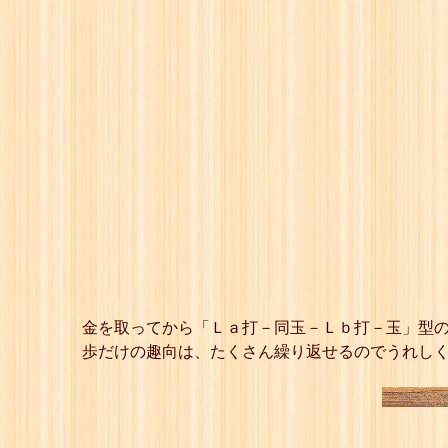
金を取ってから「Ｌａ打－同玉－Ｌｂ打－玉」型
歩だけの趣向は、たくさん繰り返せるのでうれし