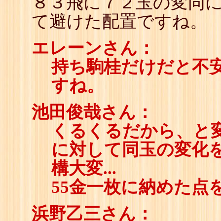
８３飛に７２玉の変同
て避けた配置ですね。
エレーンさん：
持ち駒桂だけだと不
すね。
池田俊哉さん：
くるくるだから、と
に対して同玉の変化
構大変...
55金一枚に納めた点
浜野乙三さん：