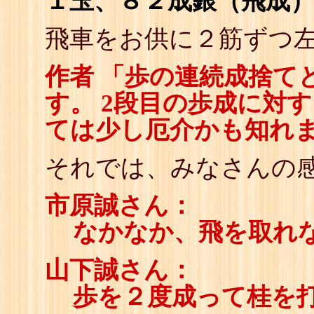
１玉、８２成銀（飛成
飛車をお供に２筋ずつ
作者 「歩の連続成捨て
す。 2段目の歩成に対
ては少し厄介かも知れ
それでは、みなさんの感
市原誠さん：
なかなか、飛を取れ
山下誠さん：
歩を２度成って桂を打