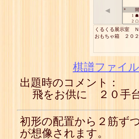
◀
開
*
1
☗
2
☖
3
☗
くるくる展示室　Ｎ
4
☖
おもちゃ箱　２０
5
☗
6
☖
7
☗
8
☖
9
☗
棋譜ファイル(
10
☖
11
☗
出題時のコメント：
12
☖
13
☗
14
☖
飛をお供に ２０手
15
☗
16
☖
17
☗
18
☖
初形の配置から２筋ず
19
☗
20
☖
が想像されます。
21
☗
22
☖