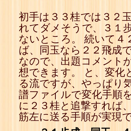
23
☗
24
☖
初手は３３桂では３２
25
☗
れてダメそうで、３１
ないところ。 続いて４
ば、同玉なら２２飛成
なので、出題コメント
想できます。 と、変化
る流ですが、やっぱり
譜ファイルで変化手順を
に２３桂と追撃すれば
筋左に送る手順が実現