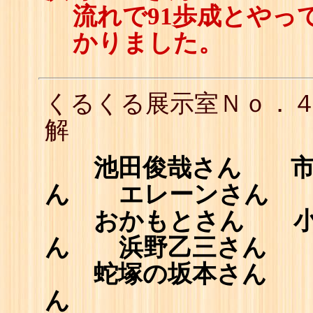
流れで91歩成とやっ
かりました。
くるくる展示室Ｎｏ．
解
池田俊哉さん 市原誠
ん エレーンさん
おかもとさん 小
ん 浜野乙三さん
蛇塚の坂本さん 矢
ん