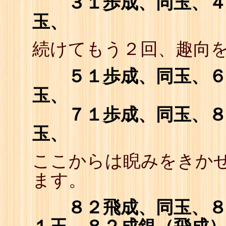
３１歩成、同玉、４２
玉、
続けてもう２回、趣向
５１歩成、同玉、６２
玉、
７１歩成、同玉、８２
玉、
ここからは睨みをきか
ます。
８２飛成、同玉、８３