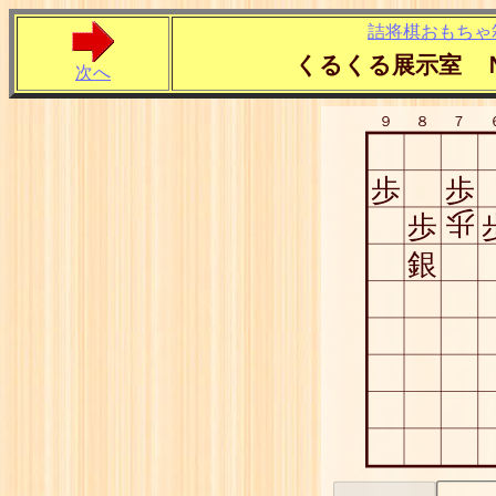
詰将棋おもちゃ
くるくる展示室 
次へ
９
８
７
歩
歩
歩
歩
銀