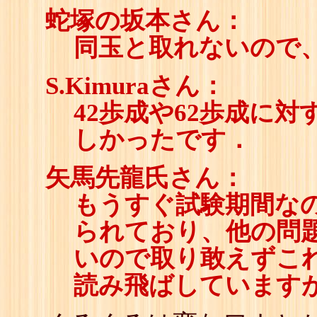
蛇塚の坂本さん：
同玉と取れないので
S.Kimuraさん：
42歩成や62歩成に
しかったです．
矢馬先龍氏さん：
もうすぐ試験期間な
られており、他の問
いので取り敢えずこ
読み飛ばしています