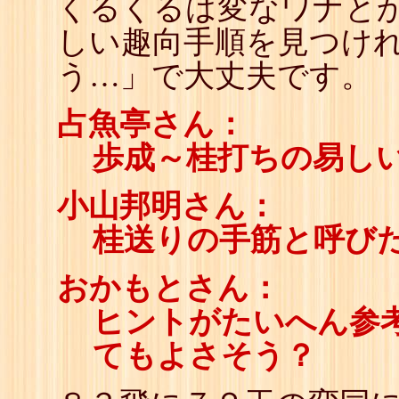
くるくるは変なワナと
しい趣向手順を見つけ
う…」で大丈夫です。
占魚亭さん：
歩成～桂打ちの易し
小山邦明さん：
桂送りの手筋と呼び
おかもとさん：
ヒントがたいへん参考
てもよさそう？