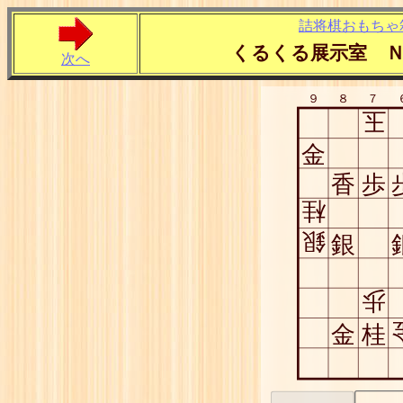
詰将棋おもちゃ
くるくる展示室 
次へ
９
８
７
玉
金
香
歩
桂
銀
銀
歩
金
桂