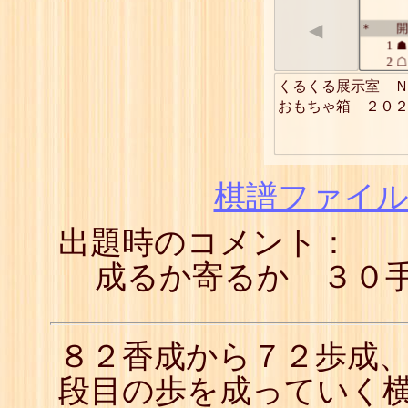
◀
開
*
1
☗
2
☖
3
☗
くるくる展示室　Ｎ
4
☖
おもちゃ箱　２０
5
☗
6
☖
7
☗
8
☖
9
☗
棋譜ファイル(
10
☖
11
☗
出題時のコメント：
12
☖
13
☗
14
☖
成るか寄るか ３０
15
☗
16
☖
17
☗
18
☖
８２香成から７２歩成
19
☗
20
☖
段目の歩を成っていく
21
☗
成