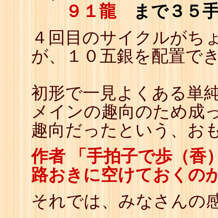
９１龍
まで３５
４回目のサイクルがち
が、１０五銀を配置で
初形で一見よくある単
メインの趣向のため成
趣向だったという、お
作者 「手拍子で歩（香
路おきに空けておくの
それでは、みなさんの感