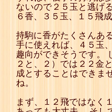
ないので２５玉と逃げる
６香、３５玉、１５飛
持駒に香がたくさんあ
手に使えれば、４５玉
趣向ができそうです。 
２と、２）では２２金
成とすることはできませ
ね。
まず、１２飛ではなく
あっても大丈夫。 そし