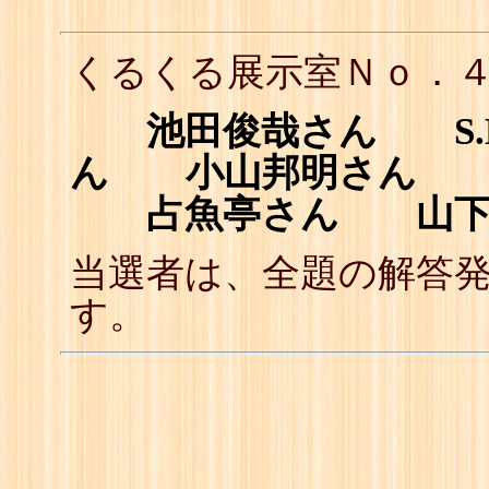
くるくる展示室Ｎｏ．
池田俊哉さん S.K
ん 小山邦明さん
占魚亭さん 山下
当選者は、全題の解答
す。