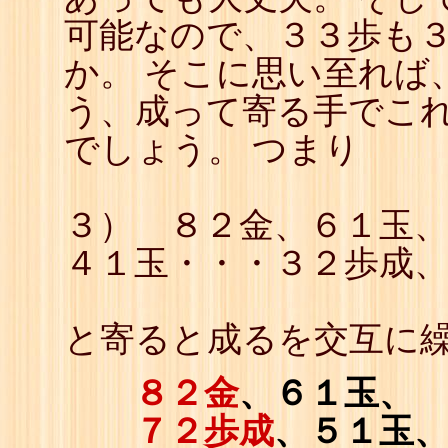
可能なので、３３歩も
か。 そこに思い至れば
う、成って寄る手でこ
でしょう。 つまり
３） ８２金、６１玉
４１玉・・・３２歩成
と寄ると成るを交互に
８２金
、６１玉、
７２歩成
、５１玉