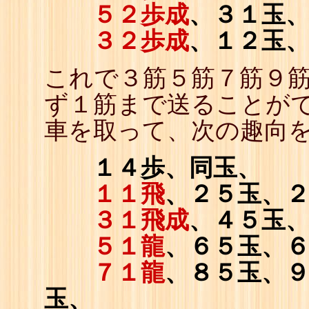
５２歩成
、３１玉
３２歩成
、１２玉
これで３筋５筋７筋９
ず１筋まで送ることがで
車を取って、次の趣向
１４歩、同玉、
１１飛
、２５玉、
３１飛成
、４５玉
５１龍
、６５玉、
７１龍
、８５玉、
玉、