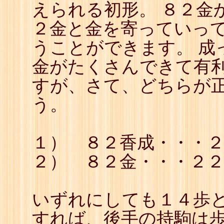
えられる初形。 ８２金
22
☖
23
☗
２金と金を寄っていっ
24
☖
25
☗
うことができます。 成
26
☖
27
☗
金がたくさんできて有
28
☖
29
☗
すが、さて、どちらが正
30
☖
31
☗
う。
32
☖
33
☗
34
☖
35
☗
１） ８２香成・・・
２） ８２金・・・２
いずれにしても１４歩と
すれば、後手の持駒は