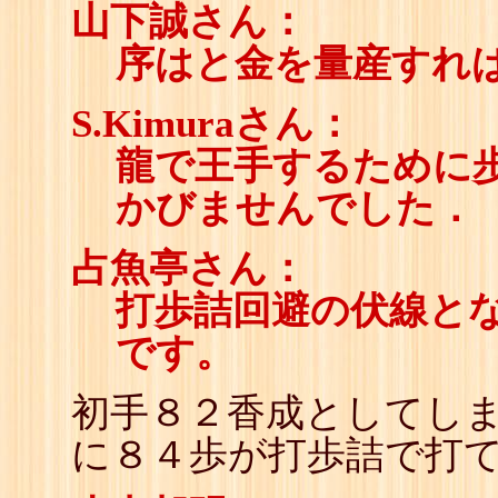
山下誠さん：
序はと金を量産すれ
S.Kimuraさん：
龍で王手するために
かびませんでした．
占魚亭さん：
打歩詰回避の伏線とな
です。
初手８２香成としてし
に８４歩が打歩詰で打