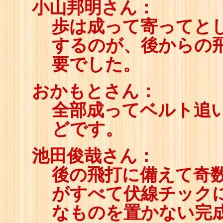
小山邦明さん：
歩は成って寄ってと
するのが、後からの
要でした。
おかもとさん：
全部成ってベルト追
どです。
池田俊哉さん：
後の飛打に備えて奇数
がすべて伏線チック
なものを置かない完