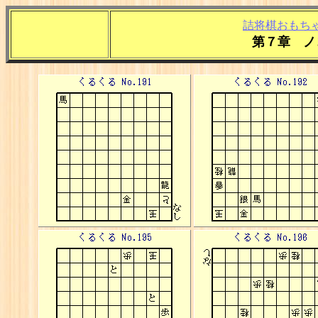
詰将棋おもち
第７章 ノ