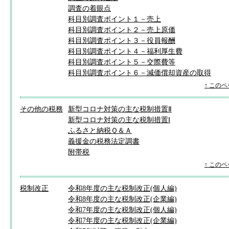
調査の着眼点
科目別調査ポイント１－売上
科目別調査ポイント２－売上原価
科目別調査ポイント３－役員報酬
科目別調査ポイント４－福利厚生費
科目別調査ポイント５－交際費等
科目別調査ポイント６－減価償却資産の取得
↑ この
その他の税務
新型コロナ対策の主な税制措置Ⅱ
新型コロナ対策の主な税制措置Ⅰ
ふるさと納税Ｑ＆Ａ
義援金の税務
法定調書
附帯税
↑ この
税制改正
令和8年度の主な税制改正(個人編)
令和8年度の主な税制改正(企業編)
令和7年度の主な税制改正(個人編)
令和7年度の主な税制改正(企業編)