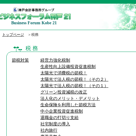
Business Forum Kobe 21
トップページ
＞税務
税 務
節税対策
経営力強化税制
生産性向上設備投資促進税制
太陽光で消費税の節税！
太陽光で法人税の節税！（その２）
太陽光で法人税の節税！（その１）
グリーン投資減税の改正
法人化のメリット・デメリット
生命保険を利用した節税方法
中小企業投資促進税制
退職金の打切り支給
社宅制度の導入
社内旅行