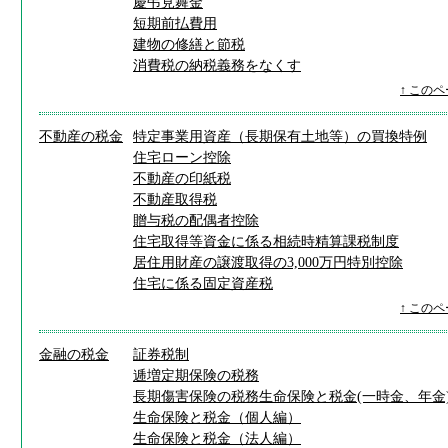
慶弔見舞金
短期前払費用
建物の修繕と節税
消費税の納税義務をなくす
↑ この
不動産の税金
特定事業用資産（長期保有土地等）の買換特例
住宅ローン控除
不動産の印紙税
不動産取得税
贈与税の配偶者控除
住宅取得等資金に係る相続時精算課税制度
居住用財産の譲渡取得の3,000万円特別控除
住宅に係る固定資産税
↑ この
金融の税金
証券税制
逓増定期保険の税務
長期傷害保険の税務
生命保険と税金(一時金、年金
生命保険と税金（個人編）
生命保険と税金（法人編）