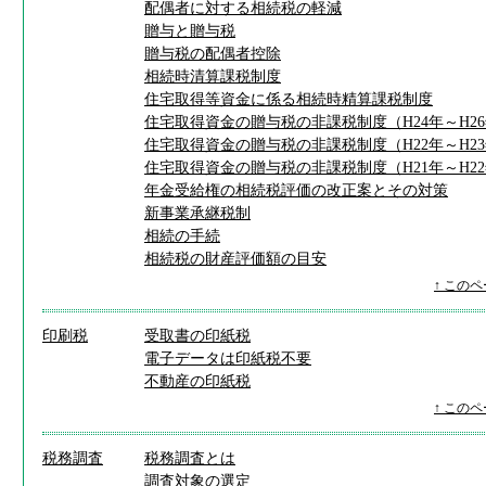
配偶者に対する相続税の軽減
贈与と贈与税
贈与税の配偶者控除
相続時清算課税制度
住宅取得等資金に係る相続時精算課税制度
住宅取得資金の贈与税の非課税制度（H24年～H2
住宅取得資金の贈与税の非課税制度（H22年～H2
住宅取得資金の贈与税の非課税制度（H21年～H2
年金受給権の相続税評価の改正案とその対策
新事業承継税制
相続の手続
相続税の財産評価額の目安
↑ この
印刷税
受取書の印紙税
電子データは印紙税不要
不動産の印紙税
↑ この
税務調査
税務調査とは
調査対象の選定