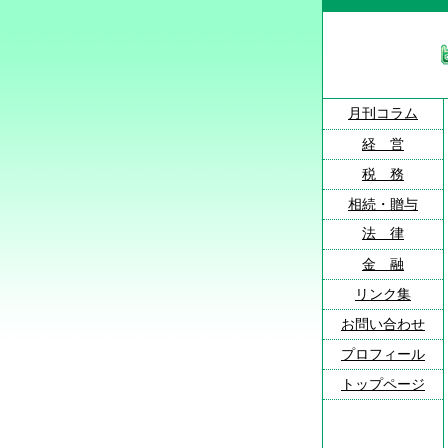
月刊コラム
経 営
税 務
相続・贈与
法 律
金 融
リンク集
お問い合わせ
プロフィール
トップページ