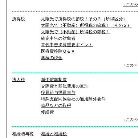
↑ この
所得税
太陽光で所得税の節税！その３（所得区分）
太陽光で（不動産）所得税の節税！（その２）
太陽光で（不動産）所得税の節税！
確定申告の対象者
青色申告決算重要ポイント
医療費控除Ｑ＆Ａ
奥様の税金
↑ この
法人税
減価償却制度
交際費と類似費用の区別
役員給与
役員賞与
特殊支配同族会社の適用除外要件
備品などの取得
修繕費
↑ この
相続贈与税
相続と相続税