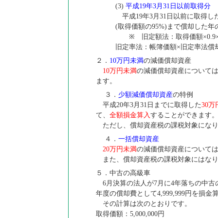
(3)
平成19年3月31日以前取得分
平成19年3月31日以前に取得
(取得価額の95%)まで償却した年
※ 旧定額法：取得価額×0.9
旧定率法：帳簿価額×旧定率法償
２．
10万円未満
の減価償却資産
10万円未満
の減価償却資産について
ます。
３．
少額減価償却資産
の特例
平成20年3月31日までに取得した
30
て、
全額損金算入
することができます
ただし、償却資産税の課税対象になり
４．
一括償却資産
20万円未満
の減価償却資産について
また、償却資産税の課税対象にはなり
５．中古の高級車
6月決算の法人が7月に4年落ちの中古の
年度の償却費として4,999,999円を
その計算は次のとおりです。
取得価額：5,000,000円