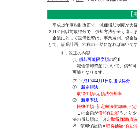
【
平成19年度税制改正で、減価償却制度が大幅に
３月31日以前取得分で、償却方法が全く違い
企業にとって設備投資は、事業展開、資金繰
とで、事業計画、節税の一助になれば幸いで
１．改正の内容
(1)
償却可能限度額
の廃止
減価償却資産について、償却可
可能となります。
(2)
平成19年4月1日以後取得分
①
新定額法
取得価額×定額法償却率
②
新定率法
帳簿価額×新定率法償却率(＝定額
この金額が
償却保証額
※より少
法の償却額は、
改定取得価額(直
※ 償却保証額＝
取得価額×保証