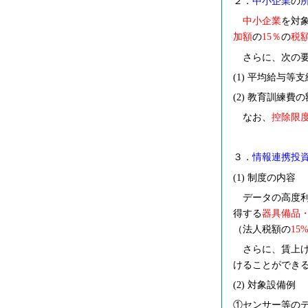
２．
中小企業
の
中小企業
を対
加額
の
15
％
の
税
さらに、次の要
(1)
平均給与等支
(2)
教育訓練費の
なお、
控除限
３．
情報連携投
(1)
制度の内容
データの高度利
得する
器具備品
（法人税額の
15
さらに、賃上げ
けることができ
(2)
対象設備例
①センサー等の