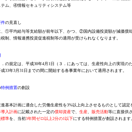
ステム、④情報セキュリティシステム等
要件
の見直し
、①平均給与等支給額が前年以下、かつ、②国内設備投資額が減価償却
発税制、情報連携投資促進税制等の適用が受けられなくなります。
期
．の規定は、平成30年4月1日（３．にあっては、生産性向上の実現の
成33年3月31日までの間に開始する各事業年において適用されます。
の
特例措置
の創設
進基本計画に適合した労働生産性を3%以上向上させるものとして認定
等導入計画
に記載された一定の
償却資産
で、
生産
、
販売活動
等に直接供
税標準
を、当初
3
年間ゼロ以上2分の1以下
にする特例措置が創設されます