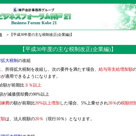
Business Forum Kobe 21
務
＞【平成30年度の主な税制改正(企業編)】
【平成30年度の主な税制改正(企業編)】
得拡大税制
の改組
に、所得拡大税制を改組し、次の要件を満たす場合、
給与等支給増加額
除
が適用できるようになります。
給額が前期比
３％以上
額が減価償却費の90%以上
訓練費
の額が前期比
20%
以上増加
した場合、5%上乗せされ
20
％
の
税額控
度額
は、法人税額の
20
％
（現行10％）となります。