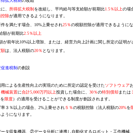
所得拡大税制
の改組
象に、
所得拡大税制
を改組し、平均給与等支給額が前期比
1.5
％以上
の場
額控除
が適用できるようになります。
件を満たす場合、10%上乗せされ
25
％
の税額控除が適用できるように
給額が前期比
2.5
％以上
額が前年比10%以上増加、または、経営力向上計画に関し所定の証明が
度額
は、法人税額の
20
％
となります。
資促進税制
の創設
用による生産性向上の実現のために所定の認定を受けた
ソフトウェア
・機械装置
に
合計5,000万円以上
投資した場合に、
30
％
の
特別償却
または
%
を
限度
）の適用を受けることができる制度が創設されます。
率３％以上の場合、2%上乗せされ
５％
の税額控除（法人税額の
20%
を
るようになります。
データ収集機器、②データ分析に連携し自動化するロボット・工作機械