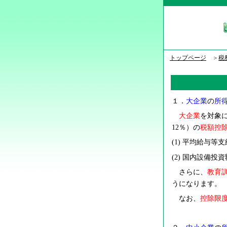
トップページ
＞
税
１．
大企業
の
所
大企業
を対象
12％）の
税額控
(1)
平均給与等支
(2)
国内設備投資
さらに、
教育
うになります。
なお、
控除限