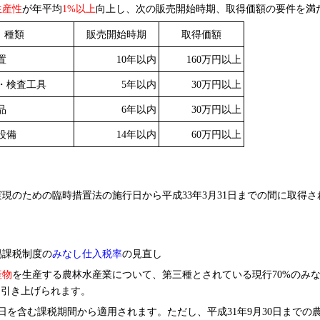
生産性
が年平均
1%
以上
向上し、次の販売開始時期、取得価額の要件を満
種類
販売開始時期
取得価額
置
10
年以内
160
万円以上
・検査工具
5
年以内
30
万円以上
品
6
年以内
30
万円以上
設備
14
年以内
60
万円以上
のための臨時措置法の施行日から平成33年3月31日までの間に取得さ
易課税制度の
みなし仕入税率
の見直し
産物
を生産する農林水産業について、第三種とされている現行70%のみ
に引き上げられます。
1日を含む課税期間から適用されます。ただし、平成31年9月30日までの