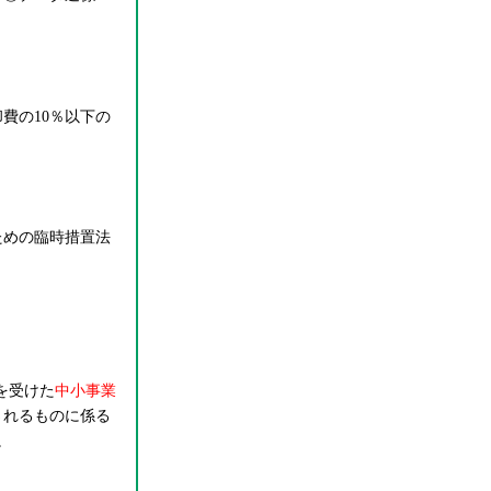
費の10％以下の
ための臨時措置法
を受けた
中小事業
されるものに係る
。