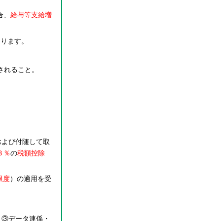
合、
給与等支給増
なります。
されること。
および付随して取
３％
の
税額控除
限度
）の適用を受
、③データ連係・