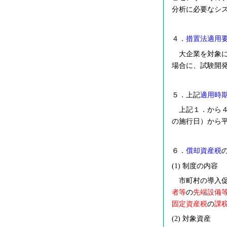
分析に必要なシ
４．
措置法適用
大企業を対象に
場合に、試験開
５．上記
適用時
上記１．から４
の施行日）から平
６．
償却資産税
(1)
制度の内容
市町村の導入促
者等
の
先端設備
固定資産税
の
課
(2)
対象資産