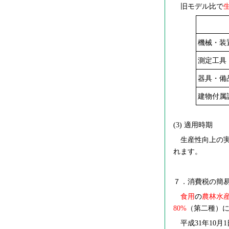
旧モデル比で
機械・装
測定工具
器具・備
建物付属
(3)
適用時期
生産性向上の実現
れます。
７．消費税の簡
食用
の
農林水
80%
（第二種）
平成31年10月