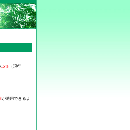
の
15
％
（現行
除
が適用できるよ