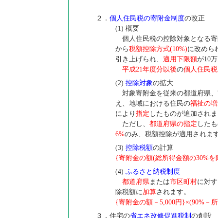
２．
個人住民税の寄附金制度
の改正
(1) 概要
個人住民税の控除対象となる寄
から
税額控除方式(10%)
に改めら
引き上げられ、
適用下限額
が10
平成21年度分以後
の
個人住民税
(2)
控除対象
の拡大
対象寄附金を従来の都道府県、
え、地域における住民の
福祉の増
により
指定
したものが追加されま
ただし、
都道府県の指定
したも
6%
のみ、税額控除が適用されま
(3)
控除税額
の計算
{寄附金の額(総所得金額の30%を限度)
(4)
ふるさと納税制度
都道府県
または
市区町村
に対す
除税額に
加算
されます。
{寄附金の額－5,000円}×(90
３．住宅の
省エネ改修促進税制
の創設