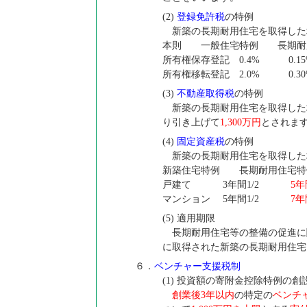
(2)
登録免許税
の特例
新築の長期耐用住宅を取得した
本則 一般住宅特例 長期耐
所有権保存登記 0.4%
所有権移転登記 2.0%
(3)
不動産取得税
の特例
新築の長期耐用住宅を取得した
り引き上げて
1,300万円
とされま
(4)
固定資産税
の特例
新築の長期耐用住宅を取得した
新築住宅特例 長期耐用住宅特
戸建て 3年間1/2
5年
マンション 5年間1/2
7年
(5) 適用期限
長期耐用住宅等の整備の促進に関
に取得された新築の長期耐用住宅
６．
ベンチャー支援税制
(1) 投資額の寄附金控除特例の創
創業後3年以内
の特定の
ベンチ