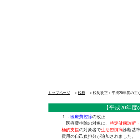
トップページ
＞
税務
＞税制改正＞平成20年度の主
【平成20年度
１．
医療費控除
の改正
医療費控除の対象に、
特定健康診断・
極的支援
の対象者で
生活習慣病
診断基
費用の自己負担分が追加されました。