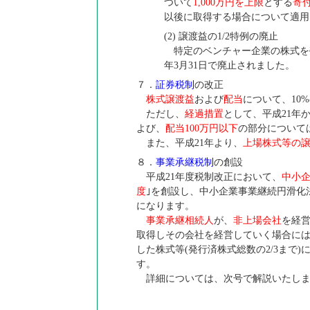
ついて
1,000万円を上限
とする
寄
以後に取得する場合について適用
(2) 譲渡益の1/2特例の廃止
特定のベンチャー企業の株式を売
年3月31日で廃止されました。
７．
証券税制
の改正
株式譲渡益
および
配当
について、10
ただし、
経過措置
として、平成21年
よび、
配当100万円以下
の部分について
また、平成21年より、
上場株式等の
８．
事業承継税制
の創設
平成21年度税制改正において、
中小
度
｣を創設し、中小企業事業継続円滑化法
になります。
事業承継相続人
が、
非上場会社
を経
取得しその会社を経営していく場合に
した株式等(発行済株式総数の2/3まで)
す。
詳細については、次号で解説いたしま