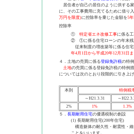
居住者が自己の居住のように供する家
に、その工事費用に充てるために借り
万円を限度)
に控除率を乗じた金額を
5
控除率
①
特定省エネ改修工事
に係る工
② ①に係る住宅ローンの年末残
従来制度の増改築等に係る住宅
年4月1日から平成20年12月31日
４．土地の売買に係る
登録免許税
の特
土地
の売買に係る登録免許税の特例措
については次のとおり段階的に引き上
本則
特例税
～H21.3.31
～H22.3.
2%
1%
1.3%
５．
長期耐用住宅
の優遇税制の創設
(1) 長期耐用住宅(200年住宅)
構造躯体の耐久性・耐震性・維
ことをいいます。