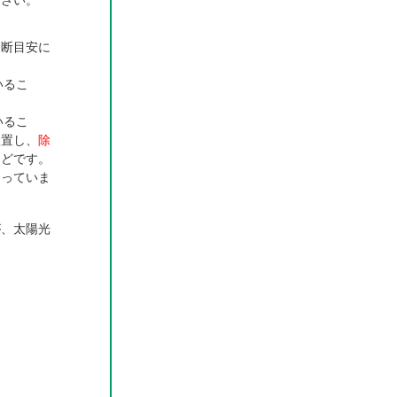
下さい。
判断目安に
いるこ
いるこ
設置し、
除
などです。
くっていま
が、太陽光