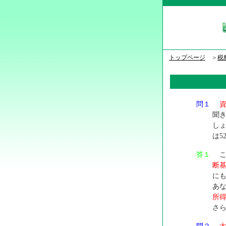
トップページ
＞
税
問１
聞
しょ
は5
答１
こ
断
に
あな
所
さら