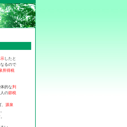
例示
したと
くなるので
泉所得税
具体的な
判
個人の
節税
ば、
源泉
す。
す。