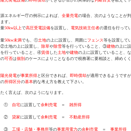
太陽光発電設備
の
即時償却
ができるか否かの具体的な
判断目安
を教えて
源エネルギー庁の例示によれば、
全量売電
の場合、次のようなことが
ります。
力量
50kw以上
で
高圧受電設備
を設置し、
電気技術主任者
の選任を行って
。
力量
50kw未満
でも、①
土地
の上に設置し、周囲に
フェンス
等を設置して
、②土地の上に設置し、
除草
や
除雪
等を行っていること、③
建物
の上に
等を行っていること、④
賃借
した
土地
や
建物
の上に設置していること、
用
の
可否
は
個別
のケースによりことなるので税務署に要相談と、締めく
。
太陽光発電
が
事業所得
と区分できれば、
即時償却
が適用できるようです
電の
所得区分
の
基本
的な考え方を教えて下さい。
たく言えば、次のようになります。
①
自宅
に設置して
余剰売電
＝
雑所得
②
貸家
に設置して
余剰売電
＝
不動産所得
③
工場・店舗・事務所
等の
事業用電力
の
余剰売電
＝
事業所得