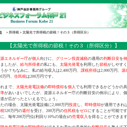
Business Forum Kobe 21
務
＞所得税＞太陽光で所得税の節税！その３（所得区分）
【太陽光で所得税の節税！その３（所得区分）】
資源エネルギー庁
が
個人
向けに、
グリーン投資減税
の適用の
判断目安
を
きましたが、
給与所得者
の私にも、
太陽光発電
を利用した
節税
がしやす
うか？ちなみに、私の給与収入は2,400万円、
課税所得
は2,000万円、
源
20万円、
住民税
は200万円です。
れまで、
太陽光発電設備
の
即時償却
を
個人
でも利用できるかどうかの
基準
があいまいでしたが、資源エネルギー庁の判断目安の例示により、
も道が広がったといえるでしょう。
たの場合、太陽光発電設備に2,000万円
投資
し、
即時償却
が適用できれ
得税
520万円の
還付
を受け、200万円の
住民税
を
ゼロ
にすることが可能で
に、毎年200万円位(利回り10%の場合)の
売電収入
を得ることができま