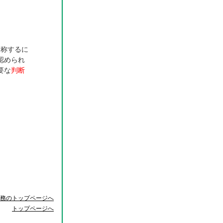
と称するに
認められ
要な
判断
務のトップページへ
トップページへ