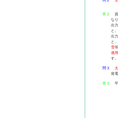
問２
答２
資
な
出
と
出
と
雪
適
す
問３
発
答３
平