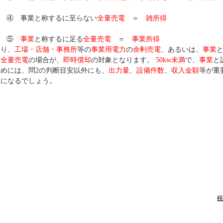
④ 事業と称するに至らない
全量売電
＝
雑所得
⑤
事業
と称するに足る
全量売電
＝
事業所得
まり、
工場・店舗・事務所
等の
事業用電力
の
余剰売電
、あるいは、
事業
る
全量売電
の場合が、
即時償却
の対象となります。
50kw未満
で、
事業
と
ためには、問2の判断目安以外にも、
出力量
、
設備件数
、
収入金額
等が重
料
になるでしょう。
税