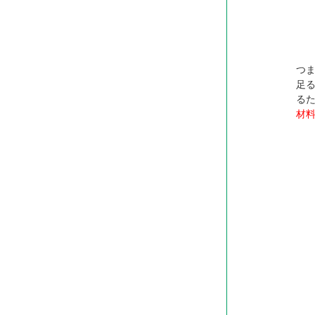
つ
足
る
材