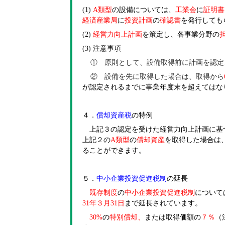
(1)
A
類型
の設備については、
工業会
に
証明書
経済産業局
に
投資計画
の
確認書
を発行しても
(2)
経営力向上計画
を策定し、各事業分野の
(3)
注意事項
① 原則として、設備取得前に計画を認定
② 設備を先に取得した場合は、取得から
が認定されるまでに事業年度末を超えてはな
４．
償却資産税
の特例
上記３の認定を受けた経営力向上計画に基
上記２の
A
類型
の
償却資産
を取得した場合は
ることができます。
５．
中小企業投資促進税制
の延長
既存制度
の
中小企業投資促進税制
について
31
年３月
31
日
まで延長されています。
30%
の
特別償却、
または取得価額の
７％
（