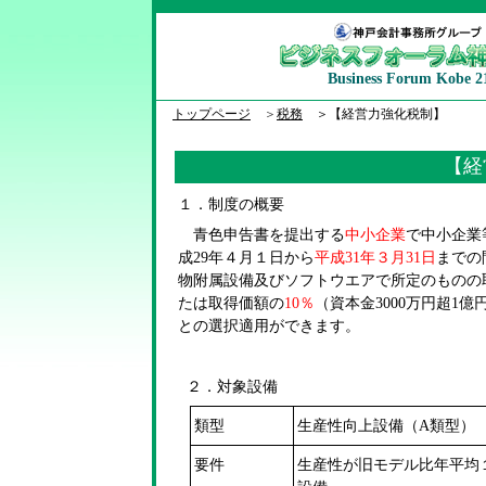
Business Forum Kobe 2
トップページ
＞
税務
＞【経営力強化税制】
【経
１．制度の概要
青色申告書を提出する
中小企業
で中小企業
成
29
年４月１日から
平成
31
年３月
31
日
までの
物附属設備及びソフトウエアで所定のものの
たは取得価額の
10
％
（
資本金3000万円超1
との選択適用ができます。
２．対象設備
類型
生産性向上設備（A類型）
要件
生産性が旧モデル比年平均