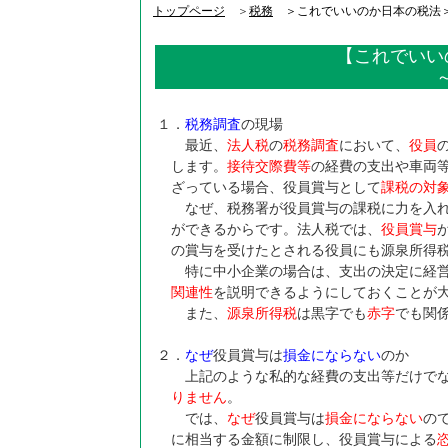
トップページ
＞
税務
＞これでいいのか日本の税法
【これでいいの
１．
税務調査
の現場
最近、
法人税
の
税務調査
において、
役員
します。
接待交際費等
の経費の支出や車両
ざっている場合、役員賞与として
課税の対
なぜ、税務署が役員賞与の課税に力を入れ
ができるからです。法人税では、
役員賞与
の賞与を受けたとされる役員にも源泉所得
特に中小企業の場合は、支出の決定に経営
関連性
を説明できるようにしておくことが
また、
源泉所得税
は黒字でも
赤字
でも関
２．
なぜ
役員賞与は
損金にならない
のか
上記のような私的な経費の支出等だけで
りません
。
では、
なぜ
役員賞与は
損金にならない
の
に相当する金額に制限し、役員賞与による