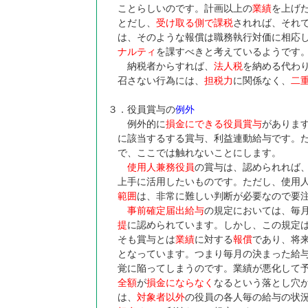
ことらしいのです。計画以上の
業績
を上げ
とだし、
受け取る側で課税
されれば、それ
は、そのような報償は職務執行対価に相応
ナルティ
を課すべきと考えているようです
納税者からすれば、
法人税
を納める代わ
召さない行為には、
担税力
に関係なく、
二
３．役員賞与の
例外
例外的に
損金にできる役員賞与
がありま
に該当するする賞与、利益連動給与です。
で、ここでは触れないことにします。
使用人兼務役員
の賞与は、認められれば
上手に活用したいものです。ただし、使用
範囲
は、非常に難しい判断が必要なので要
事前確定届出給与
の規定においては、毎
提
に認められています。しかし、この規定
そも賞与とは
業績
に対する
報償
であり、将
となっています。つまり毎月の決まった給
覚に陥ってしまうのです。業績が悪化して
全額
が
損金にならなく
なるという落とし穴
は、
対象者以外
の役員の各人毎の給与の状