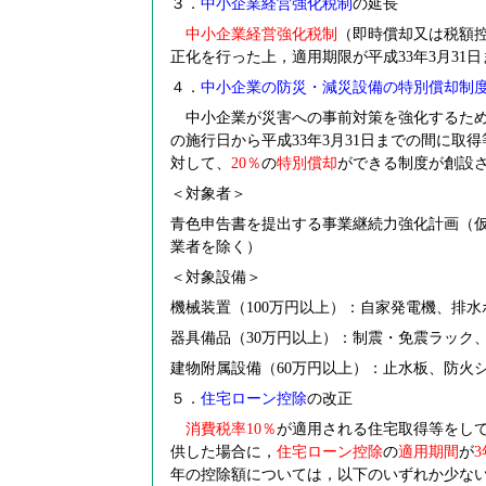
３．
中小企業経営強化税制
の延長
中小企業経営強化税制
（即時償却又は税額控
正化を行った上，適用期限が平成33年3月31日
４．
中小企業の防災・減災設備の特別償却制
中小企業が災害への事前対策を強化するため
の施行日から平成33年3月31日までの間に取
対して、
20
％
の
特別償却
ができる制度が創設
＜対象者＞
青色申告書を提出する事業継続力強化計画（
業者を除く）
＜対象設備＞
機械装置（100万円以上）：自家発電機、排水
器具備品（30万円以上）：制震・免震ラック
建物附属設備（60万円以上）：止水板、防火
５．
住宅ローン控除
の改正
消費税率10％
が適用される住宅取得等をして，
供した場合に，
住宅ローン控除
の
適用期間
が
3
年の控除額については，以下のいずれか少な