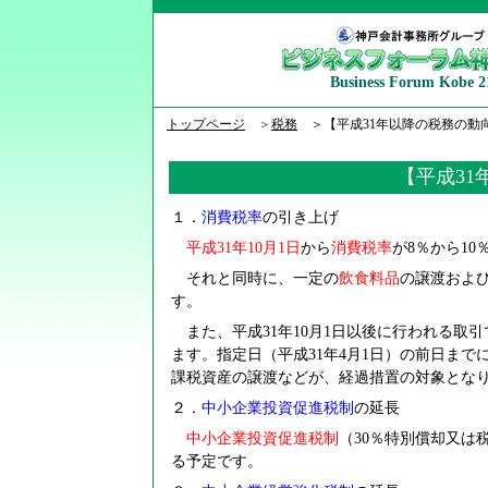
Business Forum Kobe 2
トップページ
＞
税務
＞【平成31年以降の税務の動
【平成31
１．
消費税率
の引き上げ
平成31年10月1日
から
消費税率
が8％から1
それと同時に、一定の
飲食料品
の譲渡およ
す。
また、平成31年10月1日以後に行われる取
ます。指定日（平成31年4月1日）の前日まで
課税資産の譲渡などが、経過措置の対象とな
２．
中小企業投資促進税制
の延長
中小企業投資促進税制
（30％特別償却又は税
る予定です。