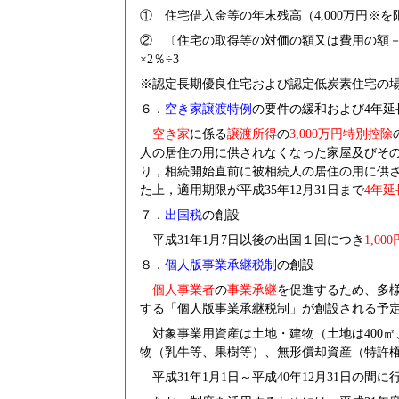
① 住宅借入金等の年末残高（4,000万円※を
② 〔住宅の取得等の対価の額又は費用の額－そ
×2％÷3
※認定長期優良住宅および認定低炭素住宅の場合
６．
空き家譲渡特例
の要件の緩和および4年
空き家
に係る
譲渡所得
の
3,000
万円特別控除
人の居住の用に供されなくなった家屋及びそ
り，相続開始直前に被相続人の居住の用に供
た上，適用期限が平成35年12月31日まで
4
年延
７．
出国税
の創設
平成31年1月7日以後の出国１回につき
1,000
８．
個人版事業承継税制
の創設
個人事業者
の
事業承継
を促進するため、多
する「個人版事業承継税制」が創設される予
対象事業用資産は土地・建物（土地は400㎡
物（乳牛等、果樹等）、無形償却資産（特許
平成31年1月1日～平成40年12月31日の