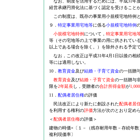
なお、制度を活用するためには、平成31年
経営承継円滑化法に基づく認定を受けること
この制度は、既存の事業用小規模宅地特例と
９．
特定事業用宅地等
に係る
小規模宅地特例
小規模宅地特例
について，
特定事業用宅地
等（その宅地等の上で事業の用に供されている
以上である場合を除く。）を除外される予定
なお，この改正は平成31年4月1日以後の相
等には適用しない。
10
．
教育資金
及び
結婚・子育て資金
の一括贈
教育資金
及び
結婚・子育て資金
の一括贈与非
限を
2
年延長
し，受贈者の
合計所得金額
が
1,000
11
．
配偶者居住権
の評価
民法改正により新たに創設された
配偶者居
を利用する権利の
評価
方法が次のとおり定め
＜
配偶者居住権
の評価＞
建物の時価×〔１－（残存耐用年数－存続年数
複利現価率〕