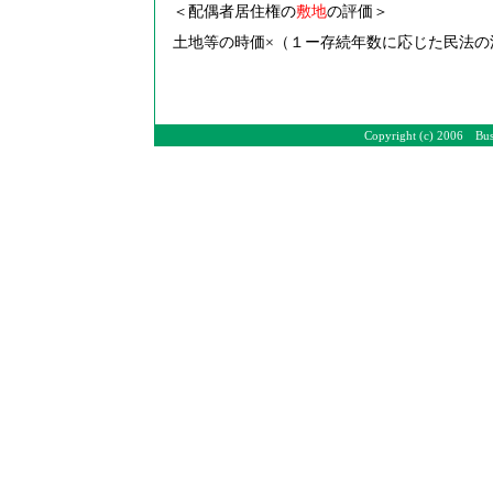
＜配偶者居住権の
敷地
の評価＞
土地等の時価×（１ー存続年数に応じた民法の
Copyright (c) 2006 Bus