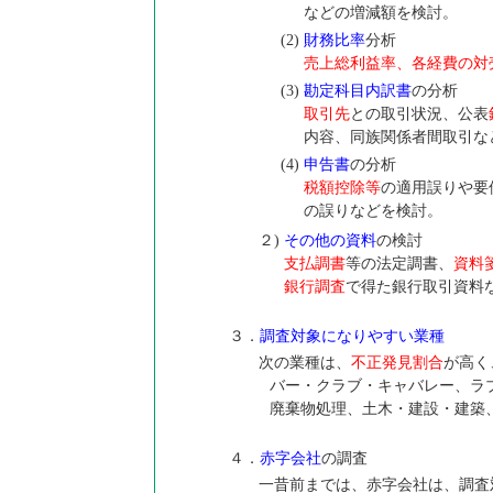
などの増減額を検討。
(2)
財務比率
分析
売上総利益率、各経費の対
(3)
勘定科目内訳書
の分析
取引先
との取引状況、公表
内容、同族関係者間取引な
(4)
申告書
の分析
税額控除等
の適用誤りや要
の誤りなどを検討。
２)
その他の資料
の検討
支払調書
等の法定調書、
資料
銀行調査
で得た銀行取引資料
３．
調査対象になりやすい業種
次の業種は、
不正発見割合
が高く
バー・クラブ・キャバレー、ラ
廃棄物処理、土木・建設・建築、不
４．
赤字会社
の調査
一昔前までは、赤字会社は、調査