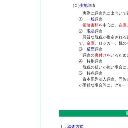
(２)
実地
調査
実際に調査先に出向いて
①
一般
調査
帳簿書類
を中心に、
在庫
②
現況
調査
悪質な脱税が推定される
で、
金庫
、ロッカー、机の
③
反面
調査
調査の
裏付け
をとるため
④ 特別調査
脱税の疑いが強い場合に、
⑤ 特殊調査
資本系列法人調査、同族会
が困難な場合等に、グルー
１．
調査方式