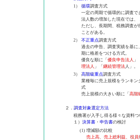
1）
循環
調査方式
一定の周期で循環的に調査で
法人数の増加した現在では、
ただし、長期間、税務調査が
ことがある。
2）
不正重点
調査方式
過去の申告、調査実績を基に
期に格差をつける方式。
優良な順に「
優良申告法人
」
理法人
」「
継続管理法
人」。
3）
高階級重点
調査方式
業種毎に売上規模をランキン
式
売上規模の大きい順に「
高階
２．
調査対象選定方法
税務署が入手し得る様々な資料つ
１）
決算書
・
申告書
の検討
(1)
増減額の比較
売上高、売上総利益、役員