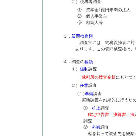
２）税務署調査
① 資本金1億円未満の法人
② 個人事業主
③ 相続人等
３．
質問検査権
調査官には、納税義務者に対
あります。この質問検査権は、
４．調査の
種類
１）
強制
調査
裁判所の捜査令状
にもとづ
２）
任意
調査
(１)
準備
調査
実地調査を効果的に行うため
①
机上
調査
確定申告書
、
決算書
、
法
調査
②
外観
調査
客を装って調査先を観察