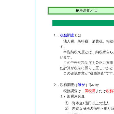
税務調査とは
１．
税務調査
とは
法人税、所得税、消費税、相続
す。
申告納税制度とは、納税者自ら
います。
この申告納税制度を公正に運用
た計算が税法に照らし正しいかど
この確認作業が”税務調査”です
２．税務調査は
誰が
するのか
税務調査は、
国税局
または
税務
１）国税局調査
① 資本金1億円以上の法人
② 悪質な脱税の摘発・取り